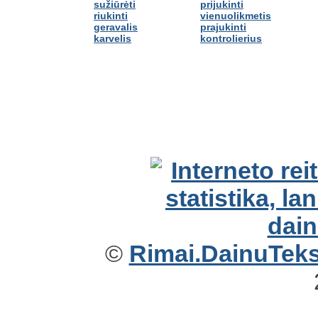
sužiūrėti
prijukinti
riukinti
vienuolikmetis
geravalis
prajukinti
karvelis
kontrolierius
©
Rimai.DainuTekst