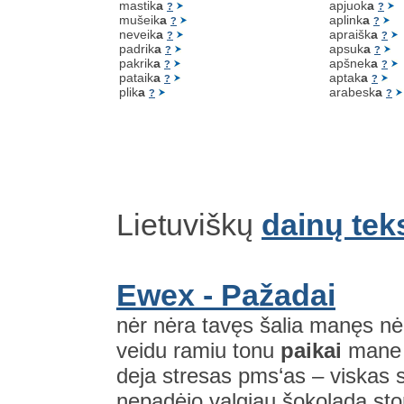
mastik
a
apjuok
a
?
?
mušeik
a
aplink
a
?
?
neveik
a
apraišk
a
?
?
padrik
a
apsuk
a
?
?
pakrik
a
apšnek
a
?
?
pataik
a
aptak
a
?
?
plik
a
arabesk
a
?
?
Lietuviškų
dainų tek
Ewex - Pažadai
nėr nėra tavęs šalia manęs nė
veidu ramiu tonu
paikai
mane a
deja stresas pms‘as – viskas 
nepadėjo valgiau šokoladą stor