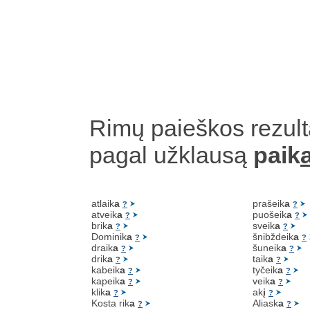
Rimų paieškos rezult
pagal užklausą
paik
atlaik
a
prašeik
a
?
?
atveik
a
puošeik
a
?
?
brik
a
sveik
a
?
?
Dominik
a
šnibždeik
a
?
?
draik
a
šuneik
a
?
?
drik
a
taik
a
?
?
kabeik
a
tyčeik
a
?
?
kapeik
a
veik
a
?
?
klik
a
ak
į
?
?
Kosta rik
a
Aliask
a
?
?