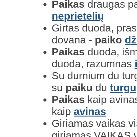
Paikas
draugas pa
neprietelių
Girtas duoda, prasi
dovana -
paiko
dž
Paikas
duoda, išm
duoda, razumnas
Su durnium du turgu
su
paiku
du
turgu
Paikas
kaip avinas,
kaip
avinas
Giriamas vaikas 
giriamas VAIKAS 