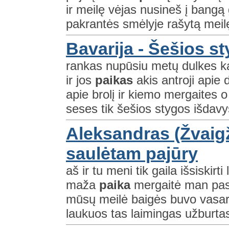
ir meilę vėjas nusineš į bang
pakrantės smėlyje rašytą meilę
Bavarija - Šešios s
rankas nupūsiu metų dulkes kad
ir jos
paikas
akis antroji apie 
apie brolį ir kiemo mergaites 
seses tik šešios stygos išdavyst
Aleksandras (Žvaigž
saulėtam pajūry
aš ir tu meni tik gaila išsiskirti 
maža
paika
mergaitė man pas
mūsų meilė baigės buvo vasara
laukuos tas laimingas užburta