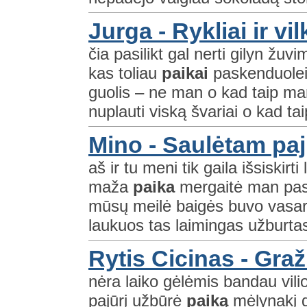
Jurga - Rykliai ir vil
čia pasilikt gal nerti gilyn žuv
kas toliau
paikai
paskenduolei
guolis – ne man o kad taip ma
nuplauti viską švariai o kad ta
Mino - Saulėtam pa
aš ir tu meni tik gaila išsiskirti 
maža
paika
mergaitė man pas
mūsų meilė baigės buvo vasara
laukuos tas laimingas užburta
Rytis Cicinas - Gra
nėra laiko gėlėmis bandau vili
pajūrį užbūrė
paiką
mėlynakį d