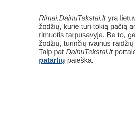
Rimai.DainuTekstai.lt
yra lietu
žodžių, kurie turi tokią pačią a
rimuotis tarpusavyje. Be to, gal
žodžių, turinčių įvairius raidži
Taip pat
DainuTekstai.lt
portal
patarlių
paieška.