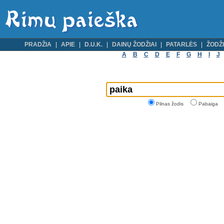
PRADŽIA
APIE
D.U.K.
DAINŲ ŽODŽIAI
PATARLĖS
ŽODŽI
A
B
C
D
E
F
G
H
I
J
Pilnas žodis
Pabaiga