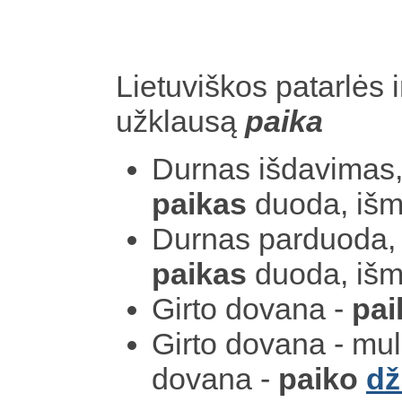
Lietuviškos patarlės i
užklausą
paika
Durnas išdavimas
paikas
duoda, išm
Durnas parduoda, 
paikas
duoda, išm
Girto dovana -
pai
Girto dovana - mul
dovana -
paiko
dž