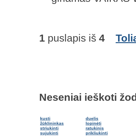
1
puslapis iš
4
Toli
Neseniai ieškoti žod
kusti
duelis
žūklininkas
lopinėti
striukinti
ratukinis
sujukinti
prikliukinti