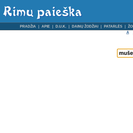
PRADŽIA
APIE
D.U.K.
DAINŲ ŽODŽIAI
PATARLĖS
ŽO
A