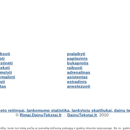
ybsoti
pralaikyti
pti
paplavinis
stinėti
bukaprotis
ieksti
raibuoti
imstyti
adrenalinas
rmalinti
asistentas
sti
estradinis
otas
anestezuoti
©
Rimai.DainuTekstai.lt
.:.
DainuTekstai.lt
, 2010
ių, kurie turi tokią pačią ar panašią kirčiuotą pabaigą ir galėtų rimuotis tarpusavyje. Be to, galima ie