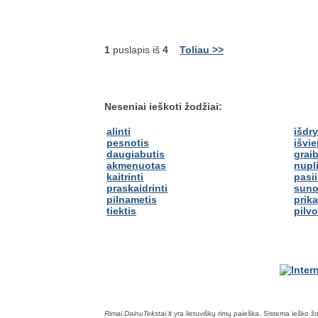
1
puslapis iš
4
Toliau >>
Neseniai ieškoti žodžiai:
alinti
išdr
pesnotis
išvie
daugiabutis
graib
akmenuotas
nupl
kaitrinti
pasi
praskaidrinti
suno
pilnametis
prika
tiektis
pilv
Rimai.DainuTekstai.lt
yra lietuviškų rimų paieška. Sistema ieško žodž