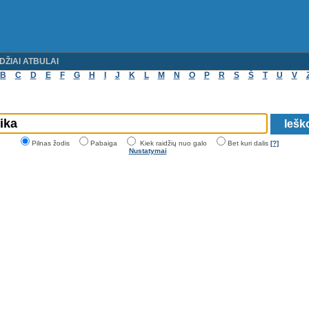
DŽIAI ATBULAI
B
C
D
E
F
G
H
I
J
K
L
M
N
O
P
R
S
Š
T
U
V
Pilnas žodis
Pabaiga
Kiek raidžių nuo galo
Bet kuri dalis
[?]
Nustatymai