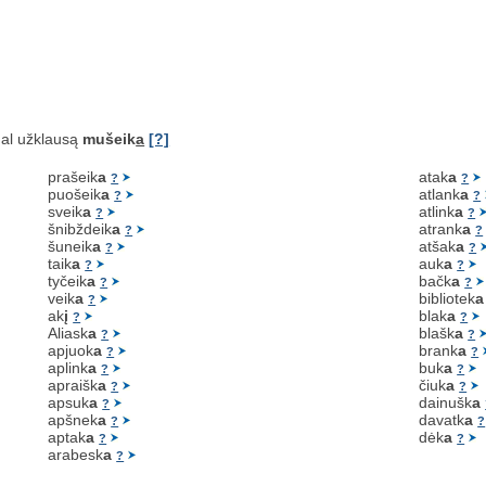
al užklausą
mušeik
a
[?]
prašeik
a
atak
a
?
?
puošeik
a
atlank
a
?
?
sveik
a
atlink
a
?
?
šnibždeik
a
atrank
a
?
?
šuneik
a
atšak
a
?
?
taik
a
auk
a
?
?
tyčeik
a
bačk
a
?
?
veik
a
bibliotek
a
?
ak
į
blak
a
?
?
Aliask
a
blašk
a
?
?
apjuok
a
brank
a
?
?
aplink
a
buk
a
?
?
apraišk
a
čiuk
a
?
?
apsuk
a
dainušk
a
?
apšnek
a
davatk
a
?
?
aptak
a
dėk
a
?
?
arabesk
a
?