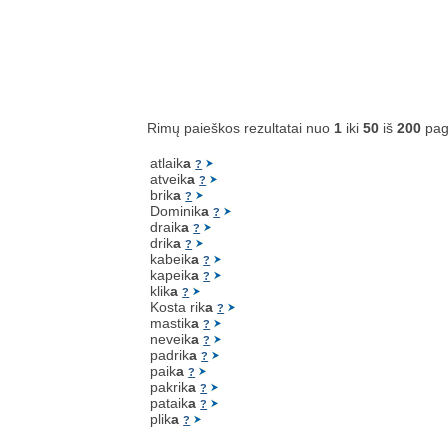
Rimų paieškos rezultatai nuo
1
iki
50
iš
200
pag
atlaik
a
?
atveik
a
?
brik
a
?
Dominik
a
?
draik
a
?
drik
a
?
kabeik
a
?
kapeik
a
?
klik
a
?
Kosta rik
a
?
mastik
a
?
neveik
a
?
padrik
a
?
paik
a
?
pakrik
a
?
pataik
a
?
plik
a
?