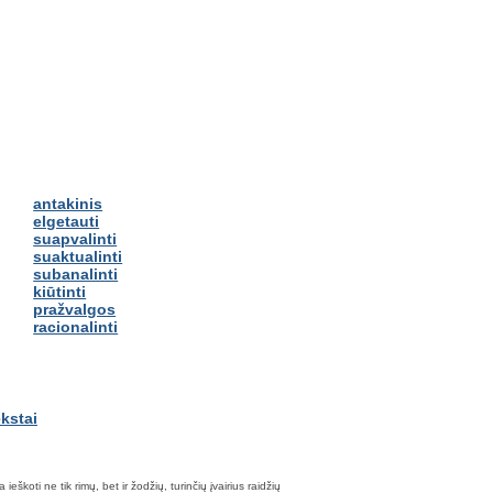
antakinis
elgetauti
suapvalinti
suaktualinti
subanalinti
kiūtinti
pražvalgos
racionalinti
škoti ne tik rimų, bet ir žodžių, turinčių įvairius raidžių