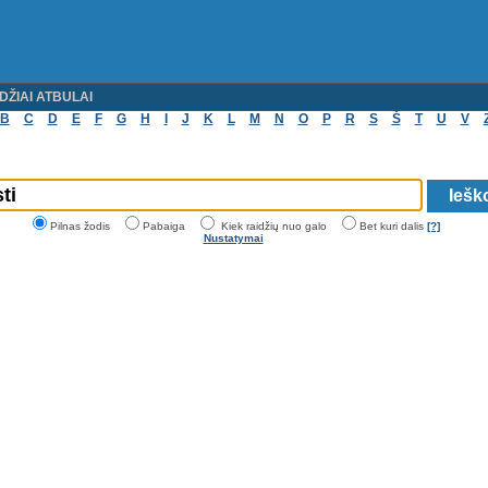
DŽIAI ATBULAI
B
C
D
E
F
G
H
I
J
K
L
M
N
O
P
R
S
Š
T
U
V
Pilnas žodis
Pabaiga
Kiek raidžių nuo galo
Bet kuri dalis
[?]
Nustatymai