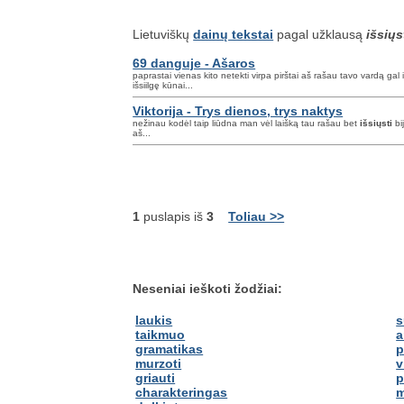
Lietuviškų
dainų tekstai
pagal užklausą
išsiųs
69 danguje - Ašaros
paprastai vienas kito netekti virpa pirštai aš rašau tavo vardą gal 
išsiilgę kūnai...
Viktorija - Trys dienos, trys naktys
nežinau kodėl taip liūdna man vėl laišką tau rašau bet
išsiųsti
bij
aš...
1
puslapis iš
3
Toliau >>
Neseniai ieškoti žodžiai:
laukis
s
taikmuo
a
gramatikas
p
murzoti
v
griauti
p
charakteringas
m