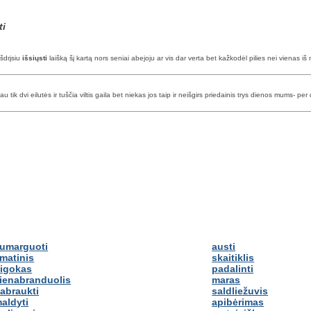
ti
išdrįsiu
išsiųsti
laišką šį kartą nors seniai abejoju ar vis dar verta bet kažkodėl pilies nei vienas i
au tik dvi eilutės ir tuščia viltis gaila bet niekas jos taip ir neišgirs priedainis trys dienos mums- pe
umarguoti
austi
matinis
skaitiklis
igokas
padalinti
ienabranduolis
maras
abraukti
saldliežuvis
aldyti
apibėrimas