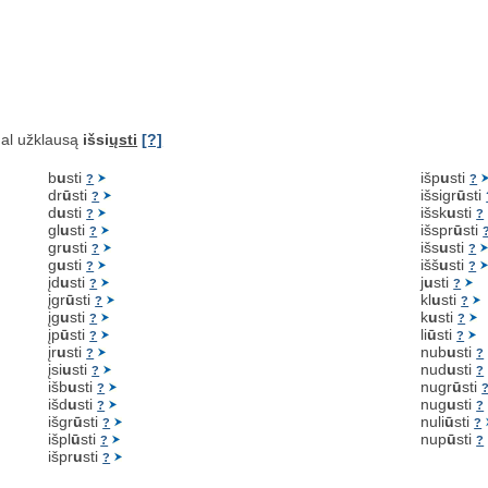
al užklausą
išsi
ųsti
[?]
b
u
sti
išp
u
sti
?
?
dr
ū
sti
išsigr
ū
sti
?
d
u
sti
išsk
u
sti
?
?
gl
u
sti
išspr
ū
sti
?
gr
u
sti
išs
u
sti
?
?
g
u
sti
išš
u
sti
?
?
įd
u
sti
j
u
sti
?
?
įgr
ū
sti
kl
u
sti
?
?
įg
u
sti
k
u
sti
?
?
įp
ū
sti
li
ū
sti
?
?
įr
u
sti
nub
u
sti
?
?
įsi
u
sti
nud
u
sti
?
?
išb
u
sti
nugr
ū
sti
?
išd
u
sti
nug
u
sti
?
?
išgr
ū
sti
nuli
ū
sti
?
?
išpl
ū
sti
nup
ū
sti
?
?
išpr
u
sti
?