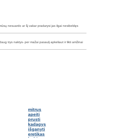
š mūsų nesuardo ar šį vakar pradarysi jas ilgai nesibeldęs
r daug trys naktys- per mažai pasaulį apkeliaut ir likti amžinai
mitrus
apeiti
prusti
kadagys
išganyti
eretikas