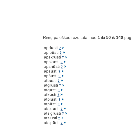
Rimų paieškos rezultatai nuo
1
iki
50
iš
140
pag
apd
u
sti
?
apip
ū
sti
?
apskr
u
sti
?
apsk
u
sti
?
apsn
ū
sti
?
aps
u
sti
?
apš
u
sti
?
atb
u
sti
?
atgr
ū
sti
?
atg
u
sti
?
atk
u
sti
?
atpl
ū
sti
?
atp
ū
sti
?
atsid
u
sti
?
atsigr
ū
sti
?
atsi
ų
sti
?
atsip
ū
sti
?