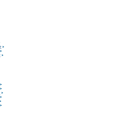
?
?
?