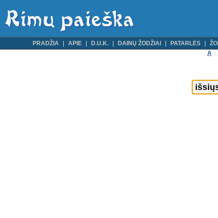
PRADŽIA
APIE
D.U.K.
DAINŲ ŽODŽIAI
PATARLĖS
ŽO
A