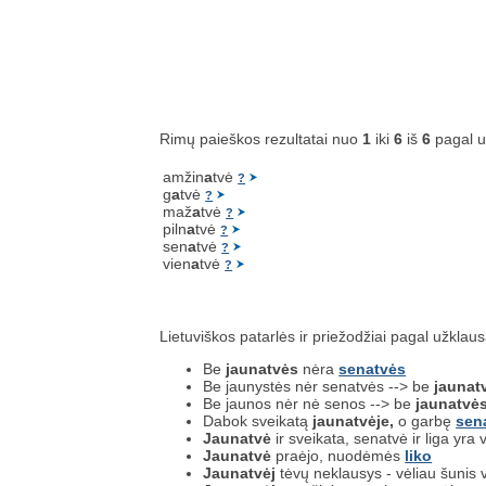
Rimų paieškos rezultatai nuo
1
iki
6
iš
6
pagal 
amžin
a
tvė
?
g
a
tvė
?
maž
a
tvė
?
piln
a
tvė
?
sen
a
tvė
?
vien
a
tvė
?
Lietuviškos patarlės ir priežodžiai pagal užklau
Be
jaunatvės
nėra
senatvės
Be jaunystės nėr senatvės --> be
jaunat
Be jaunos nėr nė senos --> be
jaunatvė
Dabok sveikatą
jaunatvėje,
o garbę
sen
Jaunatvė
ir sveikata, senatvė ir liga yra 
Jaunatvė
praėjo, nuodėmės
liko
Jaunatvėj
tėvų neklausys - vėliau šunis 