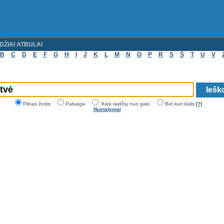
DŽIAI ATBULAI
B
C
D
E
F
G
H
I
J
K
L
M
N
O
P
R
S
Š
T
U
V
Pilnas žodis
Pabaiga
Kiek raidžių nuo galo
Bet kuri dalis
[?]
Nustatymai