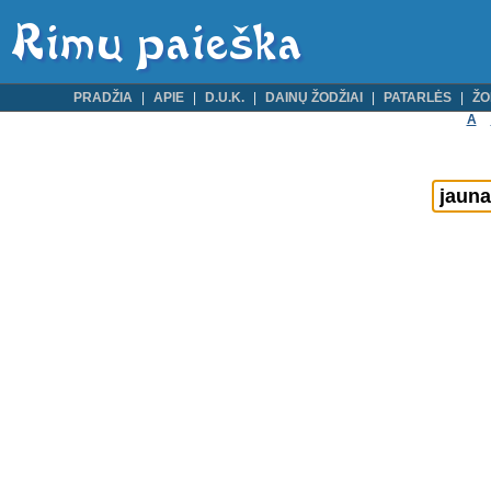
PRADŽIA
APIE
D.U.K.
DAINŲ ŽODŽIAI
PATARLĖS
ŽO
A