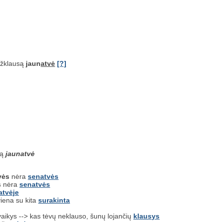
užklausą
jaun
atvė
[?]
są
jaunatvė
vės
nėra
senatvės
s
nėra
senatvės
atvėje
viena su kita
surakinta
vaikys --> kas tėvų neklauso, šunų lojančių
klausys