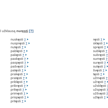
l užklausą
nur
ęsti
[?]
nusk
ę
sti
r
ę
sti
?
?
nuspr
ę
sti
skl
ę
sti
?
?
nut
ę
sti
spr
ę
sti
?
?
pabl
ę
sti
subl
ę
sti
?
?
pak
ę
sti
subr
ę
sti
?
?
pask
ę
sti
sum
ę
sti
?
?
pasp
ę
sti
sur
ę
sti
?
?
pašv
ę
sti
sut
ę
sti
?
?
pat
ę
sti
šv
ę
sti
?
?
prak
ę
sti
t
ę
sti
?
?
prat
ę
sti
užm
ę
sti
?
?
pribl
ę
sti
užr
ę
sti
?
?
pribr
ę
sti
užskl
ę
sti
?
prik
ę
sti
užsp
ę
sti
?
prim
ę
sti
užšv
ę
sti
?
prisp
ę
sti
užt
ę
sti
?
?
prit
ę
sti
?