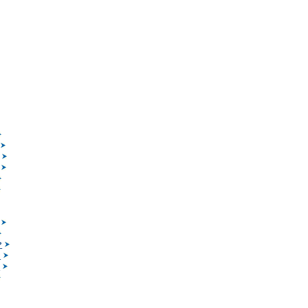
?
?
?