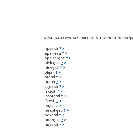
Rimų paieškos rezultatai nuo
1
iki
50
iš
50
paga
apk
ę
sti
?
apsik
ę
sti
?
apsispr
ę
sti
?
atskl
ę
sti
?
atšv
ę
sti
?
bl
ę
sti
?
br
ę
sti
?
gr
ę
sti
?
išgr
ę
sti
?
išk
ę
sti
?
išspr
ę
sti
?
išt
ę
sti
?
m
ę
sti
?
neapk
ę
sti
?
nek
ę
sti
?
nugr
ę
sti
?
nuk
ę
sti
?