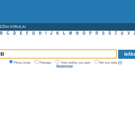
DŽIAI ATBULAI
B
C
D
E
F
G
H
I
J
K
L
M
N
O
P
R
S
Š
T
U
V
Pilnas žodis
Pabaiga
Kiek raidžių nuo galo
Bet kuri dalis
[?]
Nustatymai