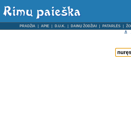
PRADŽIA
APIE
D.U.K.
DAINŲ ŽODŽIAI
PATARLĖS
ŽO
A