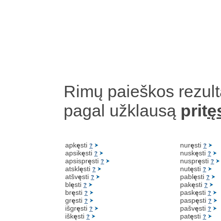
Rimų paieškos rezult
pagal užklausą
prit
ę
apk
ę
sti
nur
ę
sti
?
?
apsik
ę
sti
nusk
ę
sti
?
?
apsispr
ę
sti
nuspr
ę
sti
?
?
atskl
ę
sti
nut
ę
sti
?
?
atšv
ę
sti
pabl
ę
sti
?
?
bl
ę
sti
pak
ę
sti
?
?
br
ę
sti
pask
ę
sti
?
?
gr
ę
sti
pasp
ę
sti
?
?
išgr
ę
sti
pašv
ę
sti
?
?
išk
ę
sti
pat
ę
sti
?
?