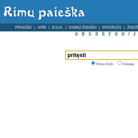
PRADŽIA
APIE
D.U.K.
DAINŲ ŽODŽIAI
PATARLĖS
ŽODŽI
A
B
C
D
E
F
G
H
I
J
Pilnas žodis
Pabaiga