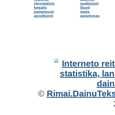
chromatinis
sualiejuoti
begalis
šluoti
pamarguoti
maita
apvalkstyti
agrastynas
©
Rimai.DainuTekst