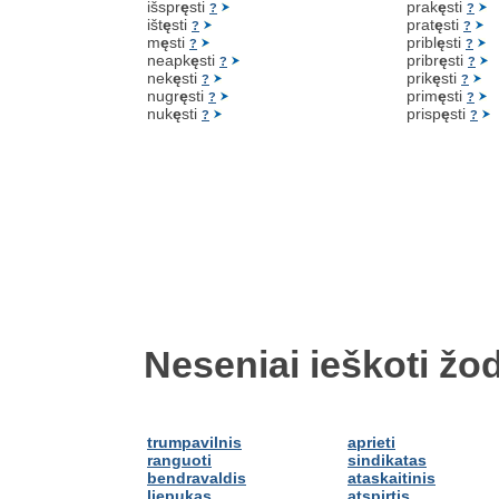
išspr
ę
sti
prak
ę
sti
?
?
išt
ę
sti
prat
ę
sti
?
?
m
ę
sti
pribl
ę
sti
?
?
neapk
ę
sti
pribr
ę
sti
?
?
nek
ę
sti
prik
ę
sti
?
?
nugr
ę
sti
prim
ę
sti
?
?
nuk
ę
sti
prisp
ę
sti
?
?
Neseniai ieškoti žod
trumpavilnis
aprieti
ranguoti
sindikatas
bendravaldis
ataskaitinis
liepukas
atspirtis