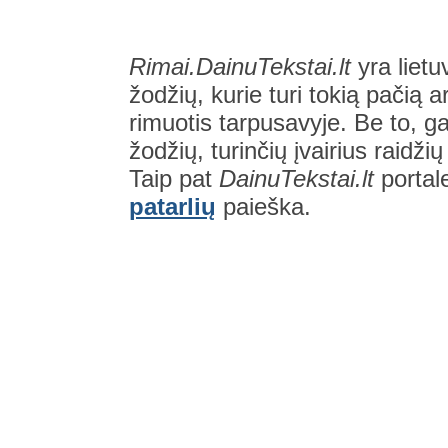
Rimai.DainuTekstai.lt
yra lietu
žodžių, kurie turi tokią pačią a
rimuotis tarpusavyje. Be to, gal
žodžių, turinčių įvairius raidži
Taip pat
DainuTekstai.lt
portal
patarlių
paieška.