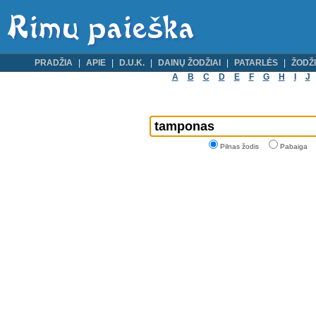
PRADŽIA
APIE
D.U.K.
DAINŲ ŽODŽIAI
PATARLĖS
ŽODŽI
A
B
C
D
E
F
G
H
I
J
Pilnas žodis
Pabaiga