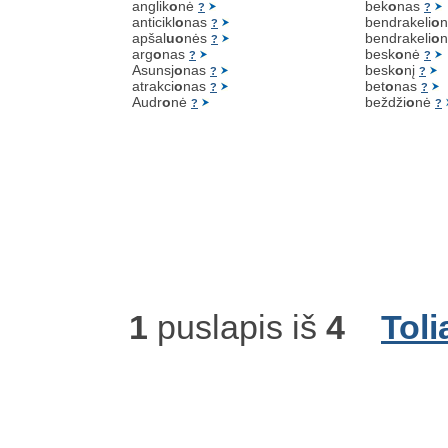
anglik
o
nė
bek
o
nas
?
?
anticikl
o
nas
bendrakeli
o
?
apšal
uo
nės
bendrakeli
o
n
?
arg
o
nas
besk
o
nė
?
?
Asunsj
o
nas
besk
o
nį
?
?
atrakci
o
nas
bet
o
nas
?
?
Audr
o
nė
beždži
o
nė
?
?
1
puslapis iš
4
Toli