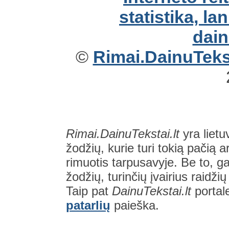
©
Rimai.DainuTekst
Rimai.DainuTekstai.lt
yra lietu
žodžių, kurie turi tokią pačią a
rimuotis tarpusavyje. Be to, gal
žodžių, turinčių įvairius raidži
Taip pat
DainuTekstai.lt
portal
patarlių
paieška.