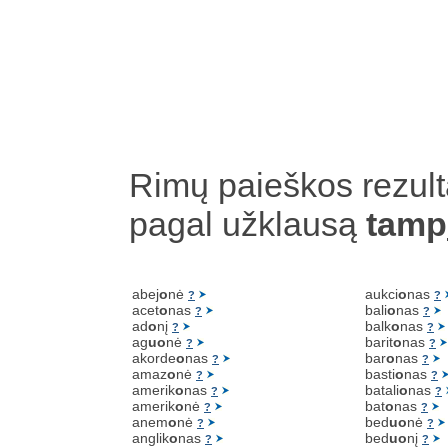
Rimų paieškos rezult
pagal užklausą
tamp
abej
o
nė
aukci
o
nas
?
?
acet
o
nas
bali
o
nas
?
?
ad
o
nį
balk
o
nas
?
?
ag
uo
nė
barit
o
nas
?
?
akorde
o
nas
bar
o
nas
?
?
amaz
o
nė
basti
o
nas
?
?
amerik
o
nas
batali
o
nas
?
?
amerik
o
nė
bat
o
nas
?
?
anem
o
nė
bed
uo
nė
?
?
anglik
o
nas
bed
uo
nį
?
?