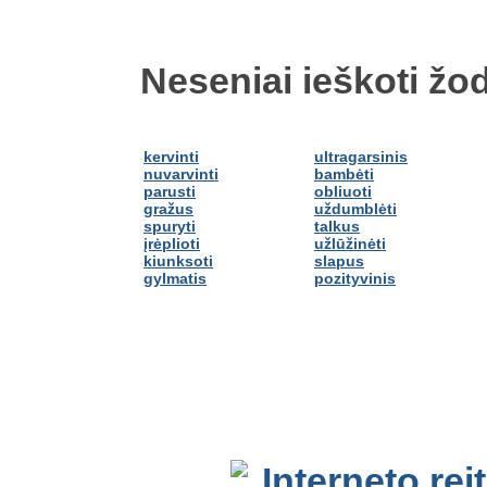
Neseniai ieškoti žod
kervinti
ultragarsinis
nuvarvinti
bambėti
parusti
obliuoti
gražus
uždumblėti
spuryti
talkus
įrėplioti
užlūžinėti
kiunksoti
slapus
gylmatis
pozityvinis