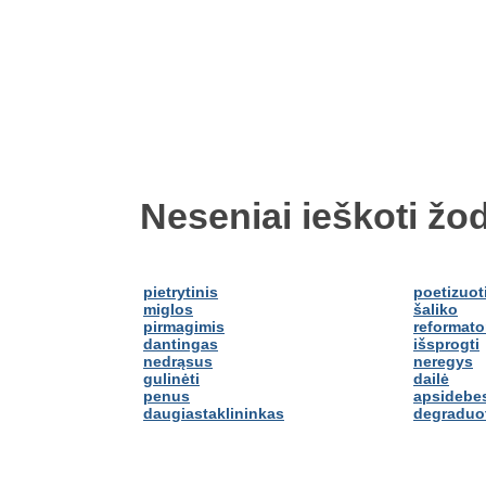
Neseniai ieškoti žod
pietrytinis
poetizuot
miglos
šaliko
pirmagimis
reformato
dantingas
išsprogti
nedrąsus
neregys
gulinėti
dailė
penus
apsidebes
daugiastaklininkas
degraduo