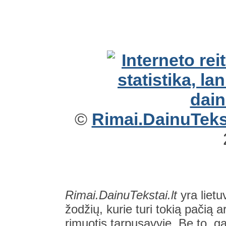
©
Rimai.DainuTekst
Rimai.DainuTekstai.lt
yra lietu
žodžių, kurie turi tokią pačią a
rimuotis tarpusavyje. Be to, gal