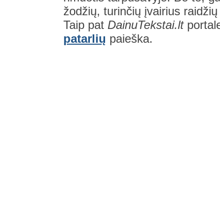
žodžių, turinčių įvairius raidži
Taip pat
DainuTekstai.lt
portal
patarlių
paieška.