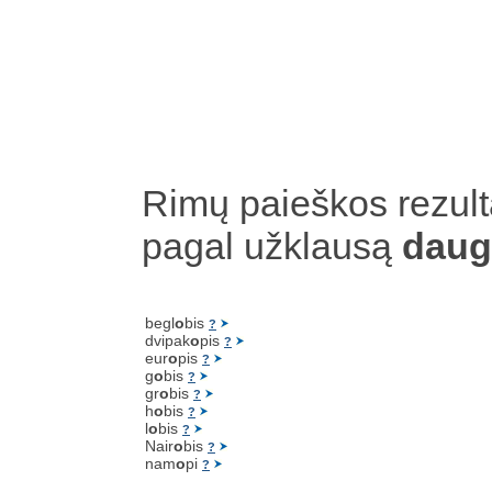
Rimų paieškos rezult
pagal užklausą
daug
begl
o
bis
?
dvipak
o
pis
?
eur
o
pis
?
g
o
bis
?
gr
o
bis
?
h
o
bis
?
l
o
bis
?
Nair
o
bis
?
nam
o
pi
?