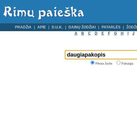
PRADŽIA
APIE
D.U.K.
DAINŲ ŽODŽIAI
PATARLĖS
ŽODŽI
A
B
C
D
E
F
G
H
I
J
Pilnas žodis
Pabaiga