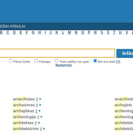
DŽIAI ATBULAI
B
C
D
E
F
G
H
I
J
K
L
M
N
O
P
R
S
Š
T
U
V
Pilnas žodis
Pabaiga
Kiek raidžių nuo galo
Bet kuri dalis
[?]
Nustatymai
an
arch
istas
an
arch
is
?
arch
aizmas
arch
ajin
?
arch
ajiškas
arch
eolo
?
arch
eologija
arch
eolo
?
arch
itektas
arch
itekt
?
arch
itektūrinė
arch
itekt
?