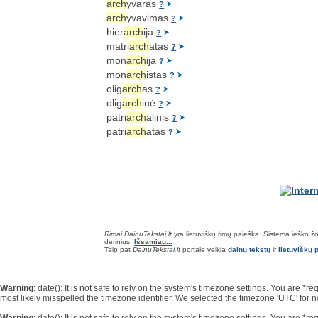
arch
yvaras
?
arch
yvavimas
?
hier
arch
ija
?
matri
arch
atas
?
mon
arch
ija
?
mon
arch
istas
?
olig
arch
as
?
olig
arch
inė
?
patri
arch
alinis
?
patri
arch
atas
?
Rimai.DainuTekstai.lt
yra lietuviškų rimų paieška. Sistema ieško žodž
derinius.
Išsamiau...
Taip pat
DainuTekstai.lt
portale veikia
dainų tekstų
ir
lietuviškų p
Warning
: date(): It is not safe to rely on the system's timezone settings. You are 
most likely misspelled the timezone identifier. We selected the timezone 'UTC' for 
Warning
: date(): It is not safe to rely on the system's timezone settings. You are 