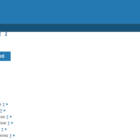
Z
Ž
tė
?
ė
?
gas
?
ginė
?
ė
?
ūrinis
?