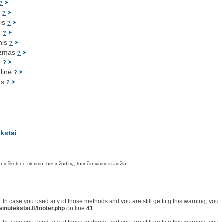
?
s
?
nis
?
ė
?
inis
?
izmas
?
ja
?
alinė
?
as
?
škoti ne tik rimų, bet ir žodžių, turinčių įvairius raidžių
on. In case you used any of those methods and you are still getting this warning, you
inutekstai.lt/footer.php
on line
41
on. In case you used any of those methods and you are still getting this warning, you