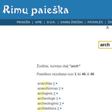
PRADŽIA
APIE
D.U.K.
DAINŲ ŽODŽIAI
PATARLĖS
ŽO
A
Žodžiai, turintys dalį
"arch"
Paieškos rezultatai nuo
1
iki
46
iš
46
an
arch
ija
?
an
arch
izmas
?
arch
ajinis
?
arch
eologė
?
arch
eologinis
?
arch
itektūra
?