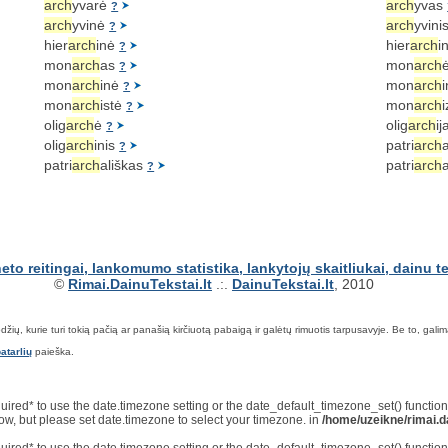
arch
yvarė
arch
yvas
?
arch
yvinė
arch
yvini
?
hier
arch
inė
hier
arch
i
?
mon
arch
as
mon
arch
?
mon
arch
inė
mon
arch
?
mon
arch
istė
mon
arch
?
olig
arch
ė
olig
arch
i
?
olig
arch
inis
patri
arch
?
patri
arch
ališkas
patri
arch
?
©
Rimai.DainuTekstai.lt
.:.
DainuTekstai.lt
, 2010
ių, kurie turi tokią pačią ar panašią kirčiuotą pabaigą ir galėtų rimuotis tarpusavyje. Be to, galima ie
atarlių
paieška.
*required* to use the date.timezone setting or the date_default_timezone_set() functi
now, but please set date.timezone to select your timezone. in
/home/uzeikne/rimai.da
*required* to use the date.timezone setting or the date_default_timezone_set() functi