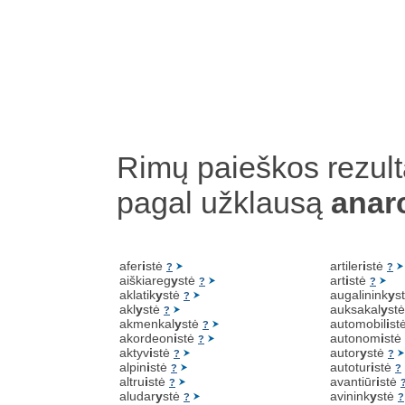
Rimų paieškos rezult
pagal užklausą
anar
afer
i
stė
artiler
i
stė
?
?
aiškiareg
y
stė
art
i
stė
?
?
aklatik
y
stė
augalinink
y
s
?
akl
y
stė
auksakal
y
st
?
akmenkal
y
stė
automobil
i
st
?
akordeon
i
stė
autonom
i
stė
?
aktyv
i
stė
autor
y
stė
?
?
alpin
i
stė
autotur
i
stė
?
?
altru
i
stė
avantiūr
i
stė
?
aludar
y
stė
avinink
y
stė
?
?