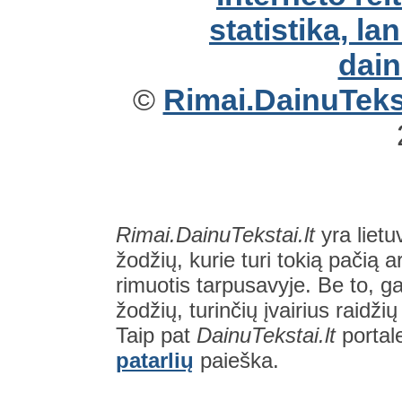
©
Rimai.DainuTekst
Rimai.DainuTekstai.lt
yra lietu
žodžių, kurie turi tokią pačią a
rimuotis tarpusavyje. Be to, gal
žodžių, turinčių įvairius raidži
Taip pat
DainuTekstai.lt
portal
patarlių
paieška.