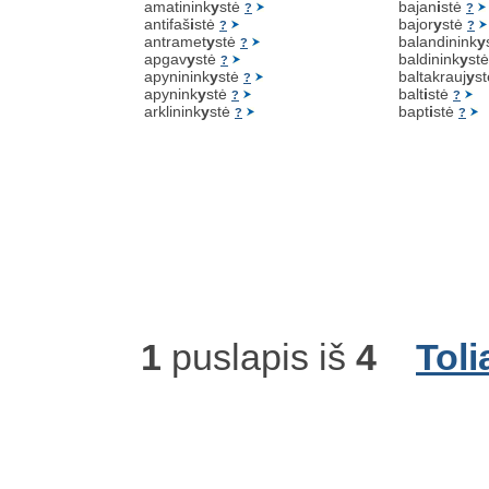
amatinink
y
stė
bajan
i
stė
?
?
antifaš
i
stė
bajor
y
stė
?
?
antramet
y
stė
balandinink
y
?
apgav
y
stė
baldinink
y
st
?
apyninink
y
stė
baltakrauj
y
s
?
apynink
y
stė
balt
i
stė
?
?
arklinink
y
stė
bapt
i
stė
?
?
1
puslapis iš
4
Toli