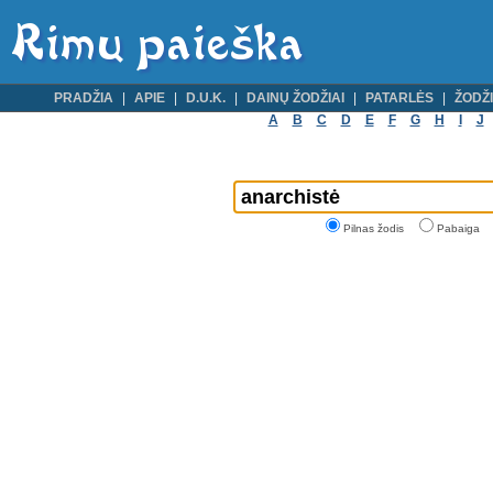
PRADŽIA
APIE
D.U.K.
DAINŲ ŽODŽIAI
PATARLĖS
ŽODŽI
A
B
C
D
E
F
G
H
I
J
Pilnas žodis
Pabaiga