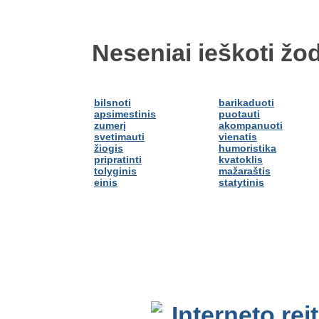
Neseniai ieškoti žod
bilsnoti
barikaduoti
apsimestinis
puotauti
zumerį
akompanuoti
svetimauti
vienatis
žiogis
humoristika
pripratinti
kvatoklis
tolyginis
mažaraštis
einis
statytinis