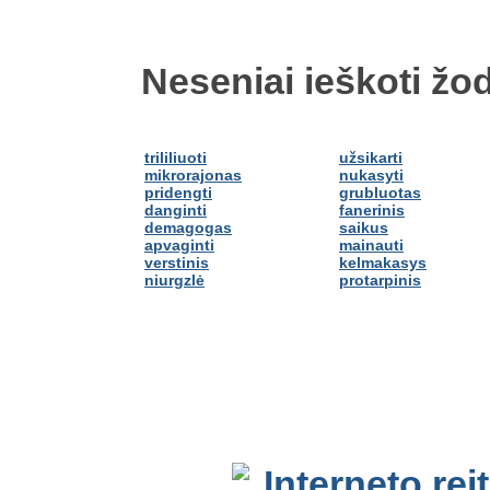
Neseniai ieškoti žod
trililiuoti
užsikarti
mikrorajonas
nukasyti
pridengti
grubluotas
danginti
fanerinis
demagogas
saikus
apvaginti
mainauti
verstinis
kelmakasys
niurgzlė
protarpinis