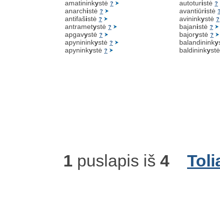
amatinink
y
stė
autotur
i
stė
?
?
anarch
i
stė
avantiūr
i
stė
?
antifaš
i
stė
avinink
y
stė
?
?
antramet
y
stė
bajan
i
stė
?
?
apgav
y
stė
bajor
y
stė
?
?
apyninink
y
stė
balandinink
y
?
apynink
y
stė
baldinink
y
st
?
1
puslapis iš
4
Toli