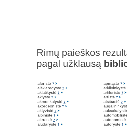
Rimų paieškos rezult
pagal užklausą
bibli
afer
i
stė
apm
ą
stė
?
?
aiškiareg
y
stė
arklinink
y
stė
?
aklatik
y
stė
artiler
i
stė
?
?
akl
y
stė
art
i
stė
?
?
akmenkal
y
stė
atsib
a
stė
?
?
akordeon
i
stė
augalinink
y
s
?
aktyv
i
stė
auksakal
y
st
?
alpin
i
stė
automobil
i
st
?
altru
i
stė
autonom
i
stė
?
aludar
y
stė
autor
y
stė
?
?