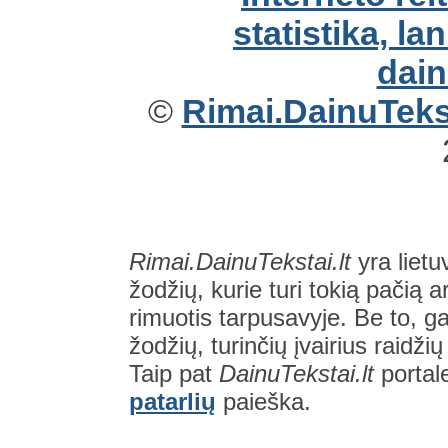
©
Rimai.DainuTekst
Rimai.DainuTekstai.lt
yra lietu
žodžių, kurie turi tokią pačią a
rimuotis tarpusavyje. Be to, gal
žodžių, turinčių įvairius raidži
Taip pat
DainuTekstai.lt
portal
patarlių
paieška.