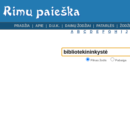
PRADŽIA
APIE
D.U.K.
DAINŲ ŽODŽIAI
PATARLĖS
ŽODŽI
A
B
C
D
E
F
G
H
I
J
Pilnas žodis
Pabaiga