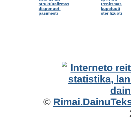
struktūralizmas
trenksmas
disponuoti
kupetuoti
pasimesti
sterilizuoti
©
Rimai.DainuTekst