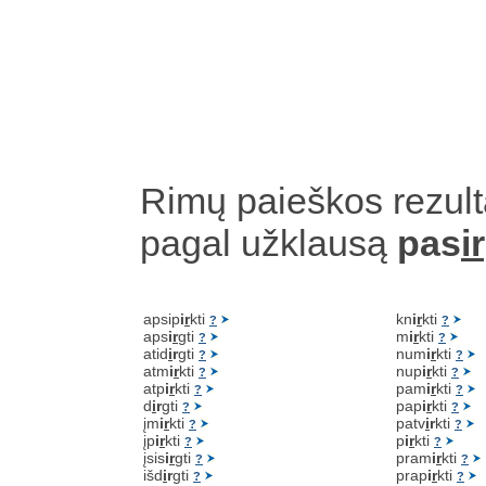
Rimų paieškos rezult
pagal užklausą
pas
i
apsip
i
r
kti
kn
i
r
kti
?
?
aps
i
r
gti
m
i
r
kti
?
?
atid
i
r
gti
num
i
r
kti
?
?
atm
i
r
kti
nup
i
r
kti
?
?
atp
i
r
kti
pam
i
r
kti
?
?
d
i
r
gti
pap
i
r
kti
?
?
įm
i
r
kti
patv
i
r
kti
?
?
įp
i
r
kti
p
i
r
kti
?
?
įsis
i
r
gti
pram
i
r
kti
?
?
išd
i
r
gti
prap
i
r
kti
?
?