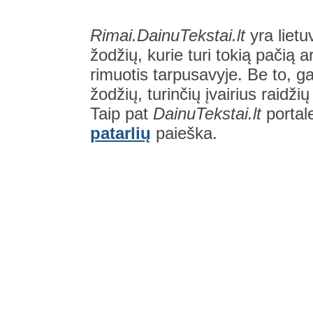
Rimai.DainuTekstai.lt
yra lietu
žodžių, kurie turi tokią pačią a
rimuotis tarpusavyje. Be to, gal
žodžių, turinčių įvairius raidži
Taip pat
DainuTekstai.lt
portal
patarlių
paieška.