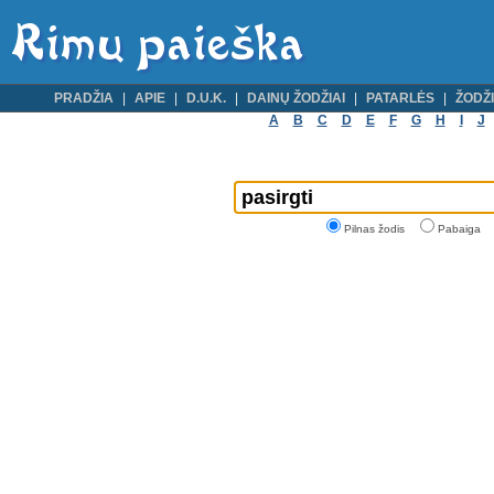
PRADŽIA
APIE
D.U.K.
DAINŲ ŽODŽIAI
PATARLĖS
ŽODŽI
A
B
C
D
E
F
G
H
I
J
Pilnas žodis
Pabaiga