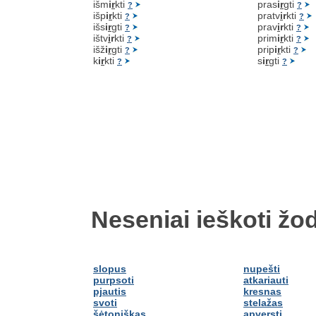
išm
i
r
kti
pras
i
r
gti
?
?
išp
i
r
kti
pratv
i
r
kti
?
?
išs
i
r
gti
prav
i
r
kti
?
?
ištv
i
r
kti
prim
i
r
kti
?
?
išž
i
r
gti
prip
i
r
kti
?
?
k
i
r
kti
s
i
r
gti
?
?
Neseniai ieškoti žod
slopus
nupešti
purpsoti
atkariauti
pjautis
kresnas
svoti
stelažas
šėtoniškas
apversti