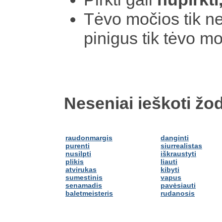
Tėvo močios tik n
pinigus tik tėvo m
Neseniai ieškoti žod
raudonmargis
danginti
purenti
siurrealistas
nusilpti
iškraustyti
plikis
liauti
atvirukas
kibyti
sumestinis
vapus
senamadis
pavėsiauti
baletmeisteris
rudanosis