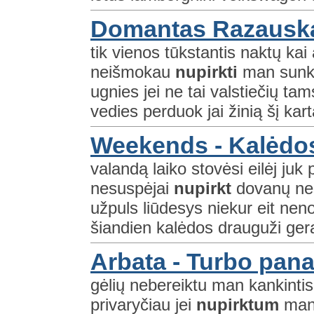
Domantas Razauskas
tik vienos tūkstantis naktų ka
neišmokau
nupirkti
man sunku 
ugnies jei ne tai valstiečių ta
vedies perduok jai žinią šį kart
Weekends - Kalėdo
valandą laiko stovėsi eilėj juk
nesuspėjai
nupirkt
dovanų nes 
užpuls liūdesys niekur eit nen
šiandien kalėdos drauguži gera
Arbata - Turbo pan
gėlių nebereiktu man kankintis 
privaryčiau jei
nupirktum
man 