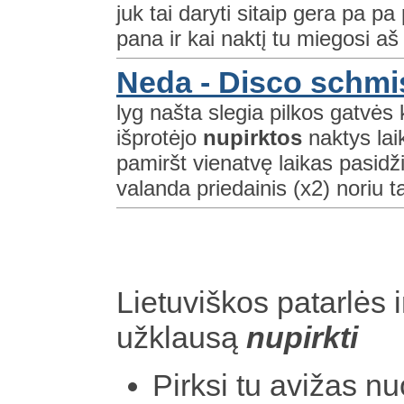
juk tai daryti sitaip gera pa 
pana ir kai naktį tu miegosi aš 
Neda - Disco schmi
lyg našta slegia pilkos gatvės 
išprotėjo
nupirktos
naktys lai
pamiršt vienatvę laikas pasidž
valanda priedainis (x2) noriu ta
Lietuviškos patarlės i
užklausą
nupirkti
Pirksi tu avižas nu