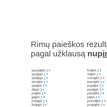
Rimų paieškos rezult
pagal užklausą
nup
i
apsip
i
r
kti
kn
i
r
kti
?
?
aps
i
r
gti
m
i
r
kti
?
?
atid
i
r
gti
num
i
r
kti
?
?
atm
i
r
kti
pam
i
r
kti
?
?
atp
i
r
kti
pap
i
r
kti
?
?
d
i
r
gti
pas
i
r
gti
?
?
įm
i
r
kti
patv
i
r
kti
?
?
įp
i
r
kti
p
i
r
kti
?
?
įsis
i
r
gti
pram
i
r
kti
?
?
išd
i
r
gti
prap
i
r
kti
?
?