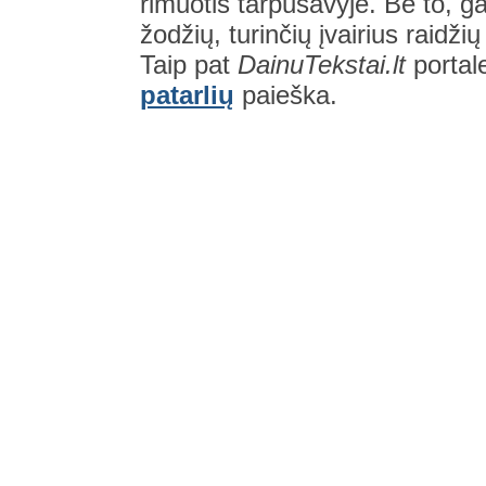
rimuotis tarpusavyje. Be to, gal
žodžių, turinčių įvairius raidži
Taip pat
DainuTekstai.lt
portal
patarlių
paieška.