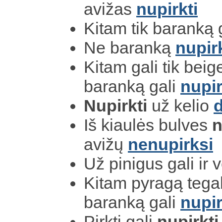
avižas
nupirkti
Kitam tik baranką 
Ne baranką
nupirk
Kitam gali tik beig
baranką gali
nupir
Nupirkti
už kelio
Iš kiaulės bulves
n
avižų
nenupirksi
Už pinigus gali ir 
Kitam pyragą tega
baranką gali
nupir
Pirkti gali
nupirkti