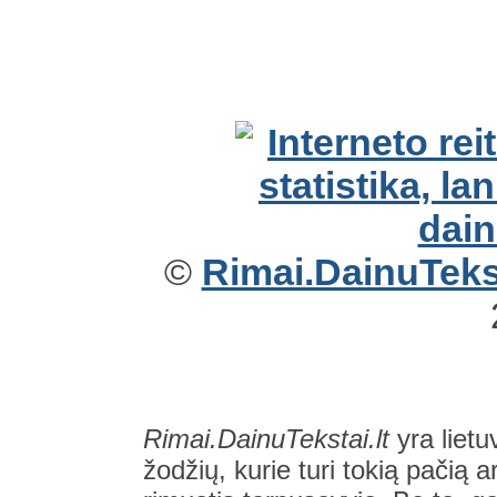
©
Rimai.DainuTekst
Rimai.DainuTekstai.lt
yra lietu
žodžių, kurie turi tokią pačią a