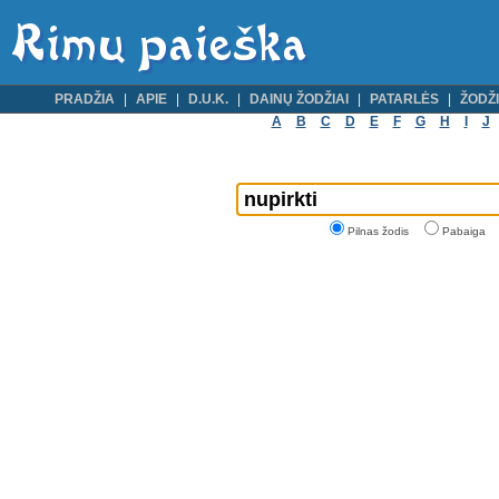
PRADŽIA
APIE
D.U.K.
DAINŲ ŽODŽIAI
PATARLĖS
ŽODŽI
A
B
C
D
E
F
G
H
I
J
Pilnas žodis
Pabaiga