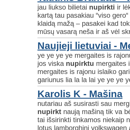
jau liukso bilietai
nupirkti
ir lė
kartą tau pasakiau “viso gero“ 
klaidą mažą – pasakei kad toki
mūsų vasarą neša ir aš vėl sk
Naujieji lietuviai - 
ye ye ye ye mergaites is rajonu
jos viska
nupirktu
mergaites i
mergaites is rajonu islaiko gar
gariunus lia la la lai ye ye ye 
Karolis K - Mašina
nutariau aš susirasti sau mer
nupirkt
naują mašiną tik va bė
tai išsirinkti tinkamos niekaip
lotus lamborghini volkswagen a