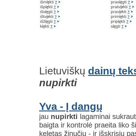
išm
i
r
kti
pras
i
r
gti
?
?
išp
i
r
kti
pratv
i
r
kti
?
?
išs
i
r
gti
prav
i
r
kti
?
?
ištv
i
r
kti
prim
i
r
kti
?
?
išž
i
r
gti
prip
i
r
kti
?
?
k
i
r
kti
s
i
r
gti
?
?
Lietuviškų
dainų tek
nupirkti
Yva - Į dangų
jau
nupirkti
lagaminai sukrauti
baigta ir kontrolė praeita liko 
keletas žinučių - ir išskrisiu 