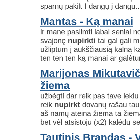
sparnų pakilt Į dangų į dangų..
Mantas - Ką manai
ir mane pasiimti labai seniai n
svajonę
nupirkti
tai gal gali 
užliptum į aukščiausią kalną 
ten ten ten ką manai ar galėtum
Marijonas Mikutaviči
žiema
užbėgti dar reik pas tave leki
reik
nupirkt
dovanų rašau tau ž
aš namų ateina žiema ta žiema
bet vėl atsistoju (x2) kalėdų se
Tautinis Brandas - 