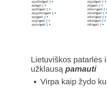
apaštal
a
u
ti
atgail
a
u
ti
?
?
ap
a
u
ti
atg
a
u
ti
?
?
apdži
a
u
ti
atitarn
a
u
ti
?
?
apgailest
a
u
ti
atkakl
a
u
ti
?
?
apg
a
u
ti
atkari
a
u
ti
?
?
apgri
a
u
ti
atkeli
a
u
ti
?
?
apyni
a
u
ti
atkr
a
u
ti
?
?
Lietuviškos patarlės i
užklausą
pamauti
Virpa kaip žydo ku