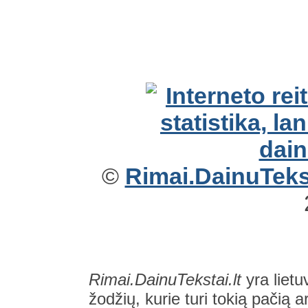
©
Rimai.DainuTekst
Rimai.DainuTekstai.lt
yra lietu
žodžių, kurie turi tokią pačią a