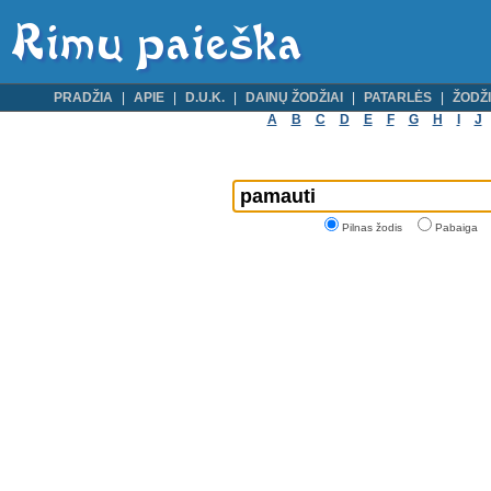
PRADŽIA
APIE
D.U.K.
DAINŲ ŽODŽIAI
PATARLĖS
ŽODŽI
A
B
C
D
E
F
G
H
I
J
Pilnas žodis
Pabaiga