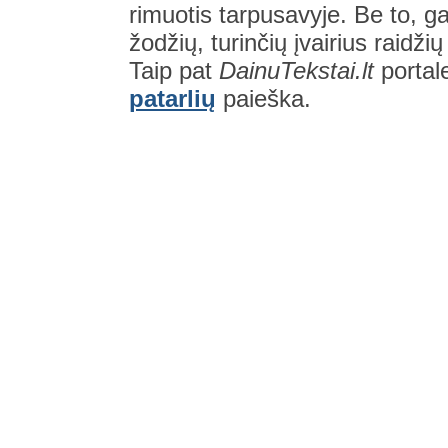
rimuotis tarpusavyje. Be to, gal
žodžių, turinčių įvairius raidži
Taip pat
DainuTekstai.lt
portal
patarlių
paieška.