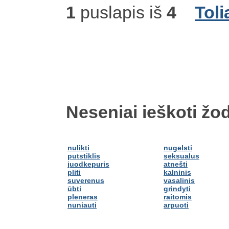
1
puslapis iš
4
Toli
Neseniai ieškoti žod
nulikti
nugelsti
putstiklis
seksualus
juodkepuris
atnešti
pliti
kalninis
suverenus
vasalinis
ūbti
grindyti
pleneras
raitomis
nuniauti
arpuoti