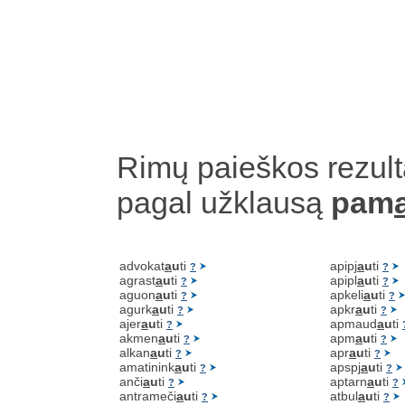
Rimų paieškos rezult
pagal užklausą
pam
advokat
a
u
ti
apipj
a
u
ti
?
?
agrast
a
u
ti
apipl
a
u
ti
?
?
aguon
a
u
ti
apkeli
a
u
ti
?
?
agurk
a
u
ti
apkr
a
u
ti
?
?
ajer
a
u
ti
apmaud
a
u
ti
?
akmen
a
u
ti
apm
a
u
ti
?
?
alkan
a
u
ti
apr
a
u
ti
?
?
amatinink
a
u
ti
apspj
a
u
ti
?
?
anči
a
u
ti
aptarn
a
u
ti
?
?
antrameči
a
u
ti
atbul
a
u
ti
?
?