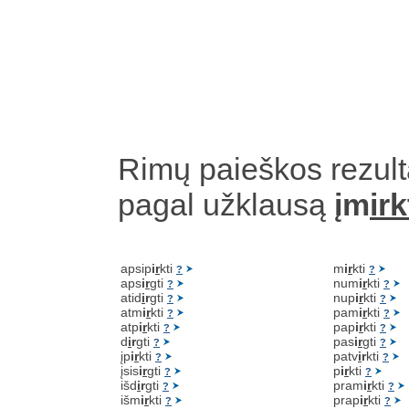
Rimų paieškos rezult
pagal užklausą
įm
irk
apsip
i
r
kti
m
i
r
kti
?
?
aps
i
r
gti
num
i
r
kti
?
?
atid
i
r
gti
nup
i
r
kti
?
?
atm
i
r
kti
pam
i
r
kti
?
?
atp
i
r
kti
pap
i
r
kti
?
?
d
i
r
gti
pas
i
r
gti
?
?
įp
i
r
kti
patv
i
r
kti
?
?
įsis
i
r
gti
p
i
r
kti
?
?
išd
i
r
gti
pram
i
r
kti
?
?
išm
i
r
kti
prap
i
r
kti
?
?