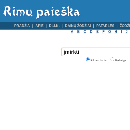
PRADŽIA
APIE
D.U.K.
DAINŲ ŽODŽIAI
PATARLĖS
ŽODŽI
A
B
C
D
E
F
G
H
I
J
Pilnas žodis
Pabaiga