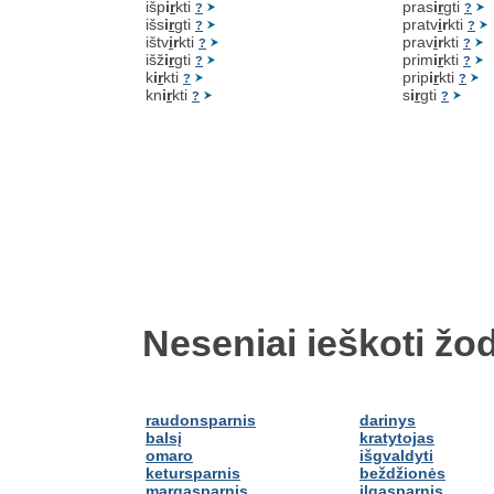
išp
i
r
kti
pras
i
r
gti
?
?
išs
i
r
gti
pratv
i
r
kti
?
?
ištv
i
r
kti
prav
i
r
kti
?
?
išž
i
r
gti
prim
i
r
kti
?
?
k
i
r
kti
prip
i
r
kti
?
?
kn
i
r
kti
s
i
r
gti
?
?
Neseniai ieškoti žod
raudonsparnis
darinys
balsį
kratytojas
omaro
išgvaldyti
ketursparnis
beždžionės
margasparnis
ilgasparnis