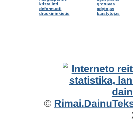
kristalinti
grotuvas
deformuoti
adytojas
druskininkietis
barstytojas
©
Rimai.DainuTekst