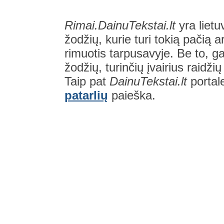
Rimai.DainuTekstai.lt
yra lietu
žodžių, kurie turi tokią pačią a
rimuotis tarpusavyje. Be to, gal
žodžių, turinčių įvairius raidži
Taip pat
DainuTekstai.lt
portal
patarlių
paieška.