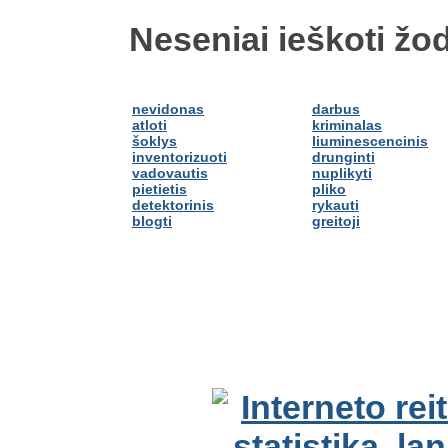
Neseniai ieškoti žod
nevidonas
darbus
atloti
kriminalas
šoklys
liuminescencinis
inventorizuoti
drunginti
vadovautis
nuplikyti
pietietis
pliko
detektorinis
rykauti
blogti
greitoji