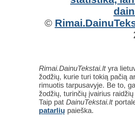
©
Rimai.DainuTekst
Rimai.DainuTekstai.lt
yra lietu
žodžių, kurie turi tokią pačią a
rimuotis tarpusavyje. Be to, gal
žodžių, turinčių įvairius raidži
Taip pat
DainuTekstai.lt
portal
patarlių
paieška.