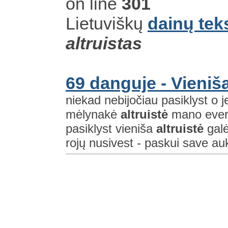
on line
301
Lietuviškų
dainų tek
altruistas
69 danguje - Vieniša
niekad nebijočiau pasiklyst o j
mėlynakė
altruistė
mano evere
pasiklyst vieniša
altruistė
galė
rojų nusivest - paskui save auk