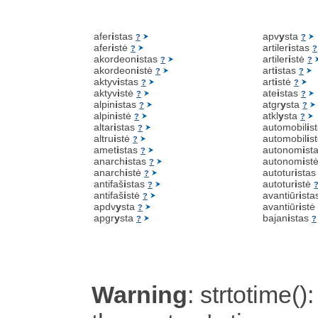
afer
i
stas
apv
y
sta
?
?
afer
i
stė
artiler
i
stas
?
?
akordeon
i
stas
artiler
i
stė
?
?
akordeon
i
stė
art
i
stas
?
?
aktyv
i
stas
art
i
stė
?
?
aktyv
i
stė
ate
i
stas
?
?
alpin
i
stas
atgr
y
sta
?
?
alpin
i
stė
atkl
y
sta
?
?
altar
i
stas
automobil
i
s
?
altru
i
stė
automobil
i
s
?
amet
i
stas
autonom
i
st
?
anarch
i
stas
autonom
i
st
?
anarch
i
stė
autotur
i
sta
?
antifaš
i
stas
autotur
i
stė
?
antifaš
i
stė
avantiūr
i
sta
?
apdv
y
sta
avantiūr
i
stė
?
apgr
y
sta
bajan
i
stas
?
?
Warning
: strtotime():