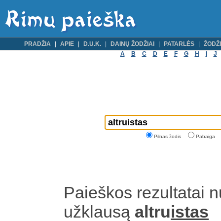
PRADŽIA
APIE
D.U.K.
DAINŲ ŽODŽIAI
PATARLĖS
ŽODŽI
A
B
C
D
E
F
G
H
I
J
Pilnas žodis
Pabaiga
Paieškos rezultatai 
užklausą
altru
istas