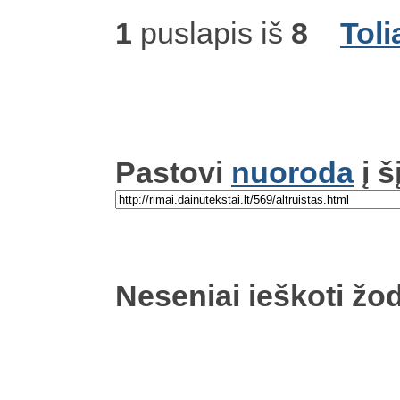
1
puslapis iš
8
Toli
Pastovi
nuoroda
į š
Neseniai ieškoti žod