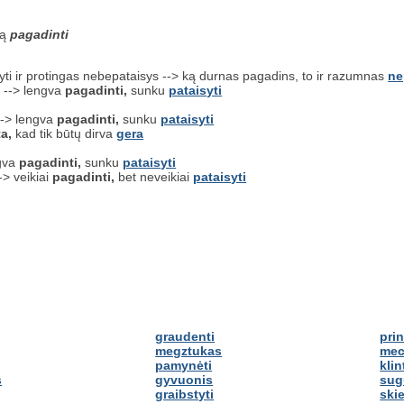
są
pagadinti
syti ir protingas nebepataisys --> ką durnas pagadins, to ir razumnas
ne
ti --> lengva
pagadinti,
sunku
pataisyti
 --> lengva
pagadinti,
sunku
pataisyti
a,
kad tik būtų dirva
gera
ngva
pagadinti,
sunku
pataisyti
-> veikiai
pagadinti,
bet neveikiai
pataisyti
graudenti
prin
megztukas
mec
pamynėti
kli
s
gyvuonis
sug
graibstyti
skie