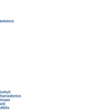
pataisys
iurkyti
hanizatorius
ntingas
urti
diklis