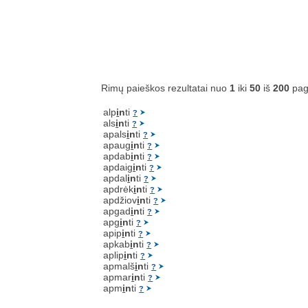
Rimų paieškos rezultatai nuo
1
iki
50
iš
200
pag
alp
i
n
ti
?
als
i
n
ti
?
apals
i
n
ti
?
apaug
i
n
ti
?
apdab
i
n
ti
?
apdaig
i
n
ti
?
apdal
i
n
ti
?
apdrėk
i
n
ti
?
apdžiov
i
n
ti
?
apgad
i
n
ti
?
apg
i
n
ti
?
apip
i
n
ti
?
apkab
i
n
ti
?
aplip
i
n
ti
?
apmalš
i
n
ti
?
apmar
i
n
ti
?
apm
i
n
ti
?