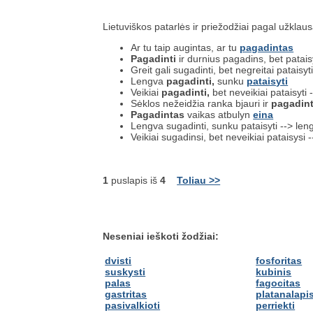
Lietuviškos patarlės ir priežodžiai pagal užklau
Ar tu taip augintas, ar tu
pagadintas
Pagadinti
ir durnius pagadins, bet patai
Greit gali sugadinti, bet negreitai pataisy
Lengva
pagadinti,
sunku
pataisyti
Veikiai
pagadinti,
bet neveikiai pataisyti
Sėklos nežeidžia ranka bjauri ir
pagadint
Pagadintas
vaikas atbulyn
eina
Lengva sugadinti, sunku pataisyti --> le
Veikiai sugadinsi, bet neveikiai pataisysi -
1
puslapis iš
4
Toliau >>
Neseniai ieškoti žodžiai:
dvisti
fosforitas
suskysti
kubinis
palas
fagocitas
gastritas
platanalapi
pasivalkioti
perriekti