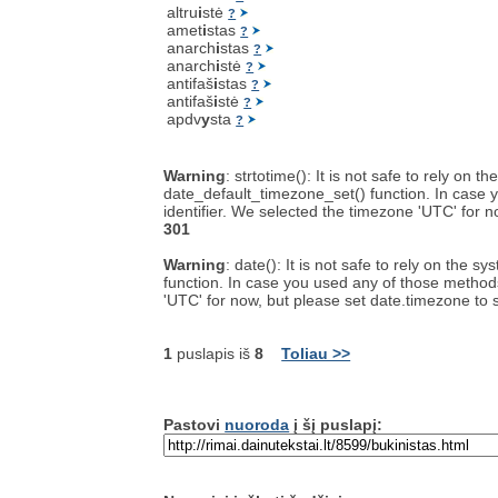
altru
i
stė
?
amet
i
stas
?
anarch
i
stas
?
anarch
i
stė
?
antifaš
i
stas
?
antifaš
i
stė
?
apdv
y
sta
?
Warning
: strtotime(): It is not safe to rely on
date_default_timezone_set() function. In case y
identifier. We selected the timezone 'UTC' for 
301
Warning
: date(): It is not safe to rely on the
function. In case you used any of those methods 
'UTC' for now, but please set date.timezone to 
1
puslapis iš
8
Toliau >>
Pastovi
nuoroda
į šį puslapį: