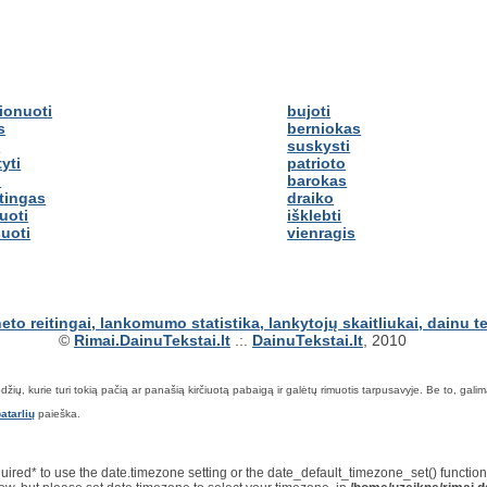
ionuoti
bujoti
s
berniokas
s
suskysti
yti
patrioto
i
barokas
tingas
draiko
uoti
išklebti
suoti
vienragis
©
Rimai.DainuTekstai.lt
.:.
DainuTekstai.lt
, 2010
ių, kurie turi tokią pačią ar panašią kirčiuotą pabaigą ir galėtų rimuotis tarpusavyje. Be to, galima ie
atarlių
paieška.
*required* to use the date.timezone setting or the date_default_timezone_set() functi