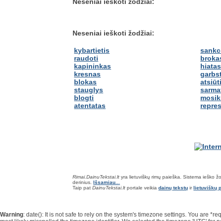
Neseniai ieškoti žodžiai:
Neseniai ieškoti žodžiai:
kybartietis
sankc
raudoti
broka
kapininkas
hiata
kresnas
garbst
blokas
atsiūt
stauglys
sarma
blogti
mosik
atentatas
repre
Rimai.DainuTekstai.lt
yra lietuviškų rimų paieška. Sistema ieško žodž
derinius.
Išsamiau...
Taip pat
DainuTekstai.lt
portale veikia
dainų tekstų
ir
lietuviškų p
Warning
: date(): It is not safe to rely on the system's timezone settings. You are 