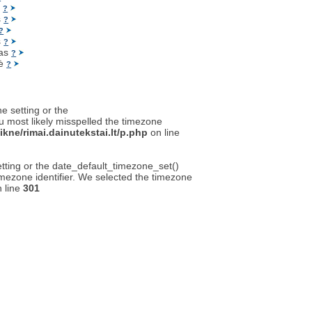
ė
?
s
?
?
s
?
tas
?
tė
?
ne setting or the
u most likely misspelled the timezone
kne/rimai.dainutekstai.lt/p.php
on line
setting or the date_default_timezone_set()
timezone identifier. We selected the timezone
 line
301