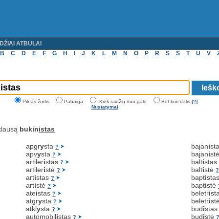
DŽIAI ATBULAI
B
C
D
E
F
G
H
I
J
K
L
M
N
O
P
R
S
Š
T
U
V
Pilnas žodis
Pabaiga
Kiek raidžių nuo galo
Bet kuri dalis
[?]
Nustatymai
klausą
bukin
istas
apgr
y
sta
bajan
i
st
?
apv
y
sta
bajan
i
st
?
artiler
i
stas
balt
i
sta
?
artiler
i
stė
balt
i
stė
?
art
i
stas
bapt
i
sta
?
art
i
stė
bapt
i
stė
?
ate
i
stas
beletr
i
st
?
atgr
y
sta
beletr
i
st
?
atkl
y
sta
bud
i
sta
?
automobil
i
stas
bud
i
stė
?