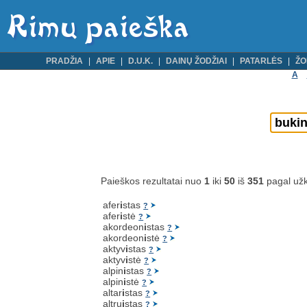
PRADŽIA
APIE
D.U.K.
DAINŲ ŽODŽIAI
PATARLĖS
ŽO
A
Paieškos rezultatai nuo
1
iki
50
iš
351
pagal už
afer
i
stas
?
afer
i
stė
?
akordeon
i
stas
?
akordeon
i
stė
?
aktyv
i
stas
?
aktyv
i
stė
?
alpin
i
stas
?
alpin
i
stė
?
altar
i
stas
?
altru
i
stas
?