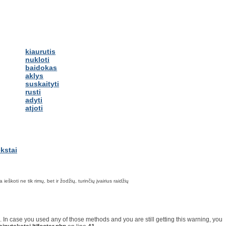
kiaurutis
nukloti
baidokas
aklys
suskaityti
rusti
adyti
atjoti
škoti ne tik rimų, bet ir žodžių, turinčių įvairius raidžių
on. In case you used any of those methods and you are still getting this warning, you