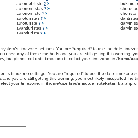
automobil
i
stė
bukin
i
st
?
autonom
i
stas
chor
i
sta
?
autonom
i
stė
chor
i
stė
?
autotur
i
stas
dant
i
sta
?
autotur
i
stė
darvin
i
s
?
avantiūr
i
stas
darvin
i
s
?
avantiūr
i
stė
?
 the system's timezone settings. You are *required* to use the date.timezo
ou used any of those methods and you are still getting this warning, yo
now, but please set date.timezone to select your timezone. in
/home/uzei
 system's timezone settings. You are *required* to use the date.timezone 
and you are still getting this warning, you most likely misspelled the 
select your timezone. in
/home/uzeikne/rimai.dainutekstai.lt/p.php
on