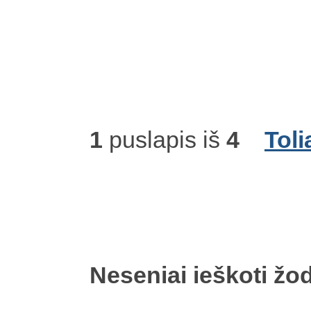
1
puslapis iš
4
Toli
Neseniai ieškoti žod