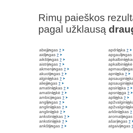
Rimų paieškos rezult
pagal užklausą
drau
abej
i
n
gas
apdr
i
n
ka
?
?
aid
i
n
gas
apgaul
i
n
gas
?
aikšt
i
n
gas
apkalbin
i
n
k
?
aistr
i
n
gas
apkalbin
i
n
k
?
akmen
i
n
gas
apmaud
i
n
ga
?
akuot
i
n
gas
apn
i
n
ka
?
?
algin
i
n
kas
apsaugin
i
n
k
?
aliej
i
n
gas
apsaugin
i
n
k
?
amatin
i
n
kas
apsir
i
n
ka
?
?
amatin
i
n
kė
apsn
i
n
ga
?
?
ambic
i
n
gas
apt
i
n
ka
?
?
angl
i
n
gas
apžvalgin
i
n
k
?
anglin
i
n
kas
apžvalgin
i
n
k
?
anglin
i
n
kė
arklin
i
n
kas
?
?
ankstin
i
n
kas
aromat
i
n
ga
?
ankstin
i
n
kė
ašar
i
n
gas
?
?
ankšt
i
n
gas
atgaiv
i
n
gas
?