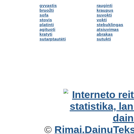
gyvastis
rauginti
bruožti
kraupus
sofa
suvokti
stovis
vokti
platinti
stebuklingas
agituoti
atsiuvimas
kratyti
abrakas
sutarptautėti
sutukti
©
Rimai.DainuTekst