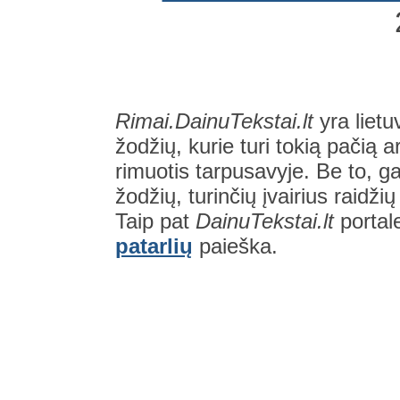
Rimai.DainuTekstai.lt
yra lietu
žodžių, kurie turi tokią pačią a
rimuotis tarpusavyje. Be to, gal
žodžių, turinčių įvairius raidži
Taip pat
DainuTekstai.lt
portal
patarlių
paieška.