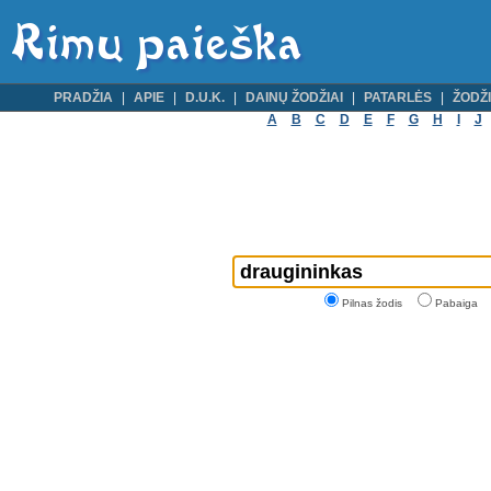
PRADŽIA
APIE
D.U.K.
DAINŲ ŽODŽIAI
PATARLĖS
ŽODŽI
A
B
C
D
E
F
G
H
I
J
Pilnas žodis
Pabaiga