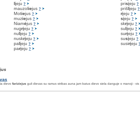
l
i
eju
pri
s
i
eju
?
?
mauzol
ie
jus
priš
l
i
eju
?
?
Mot
ie
jus
r
i
eju
?
?
muz
ie
jus
s
i
eju
?
?
Niam
ė
jus
sk
r
i
eju
?
?
nug
r
i
eju
su
l
i
eju
?
?
nu
l
i
eju
su
r
i
eju
?
?
nusk
r
i
eju
su
s
i
eju
?
?
pa
l
i
eju
susi
r
i
eju
?
pa
r
i
eju
?
ejus
uvas
kia dievo
fariziejus
guli dievas su ramus stribas auna jam batus dievo siela danguje o manoji - vis