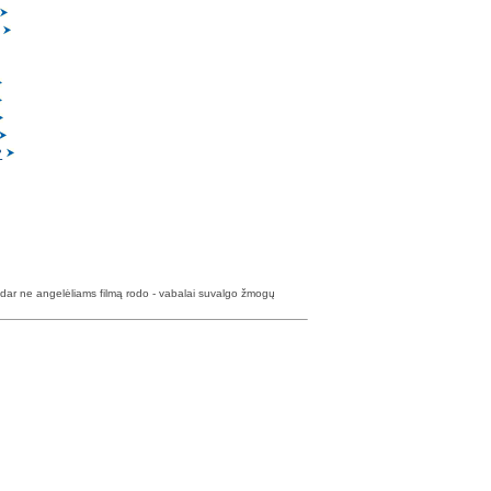
?
 dar ne angelėliams filmą rodo - vabalai suvalgo žmogų