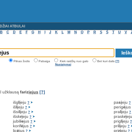
DŽIAI ATBULAI
B
C
D
E
F
G
H
I
J
K
L
M
N
O
P
R
S
Š
T
U
V
Pilnas žodis
Pabaiga
Kiek raidžių nuo galo
Bet kuri dalis
[?]
Nustatymai
l užklausą
fariz
iejus
[?]
išg
l
i
eju
pa
s
i
eju
?
?
iš
l
i
eju
perig
ė
ju
?
išsi
l
i
eju
pra
l
i
eju
?
?
išsk
r
i
eju
prask
r
i
ej
?
jubil
ie
jus
prig
l
i
eju
?
korif
ė
jus
pri
l
i
eju
?
?
lic
ė
jus
pri
r
i
eju
?
?