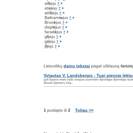
at
l
i
eju
?
at
s
i
eju
?
atš
l
i
eju
?
Baltram
ie
jus
?
Brun
ė
jus
?
displ
ė
jus
?
farad
ė
jus
?
g
l
i
eju
?
g
r
i
eju
?
į
l
i
eju
?
Lietuviškų
dainų tekstai
pagal užklausą
farizi
Vytautas V. Landsbergis - Tupi pievoje lėkt
guli šypsos mato kyšo snapas automato išprotėjęs išprotėjęs lau
dievas šypsosi į ūsą...
1
puslapis iš
2
Toliau >>