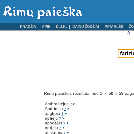
PRADŽIA
APIE
D.U.K.
DAINŲ ŽODŽIAI
PATARLĖS
ŽO
A
Rimų paieškos rezultatai nuo
1
iki
50
iš
59
paga
Ambraz
ie
jus
?
Andr
ie
jus
?
apg
l
i
eju
?
ap
l
i
eju
?
apog
ė
jus
?
ap
r
i
eju
?
apsk
r
i
eju
?