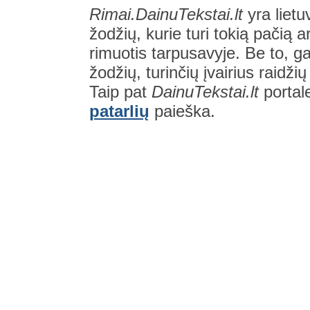
Rimai.DainuTekstai.lt
yra lietu
žodžių, kurie turi tokią pačią a
rimuotis tarpusavyje. Be to, gal
žodžių, turinčių įvairius raidži
Taip pat
DainuTekstai.lt
portal
patarlių
paieška.