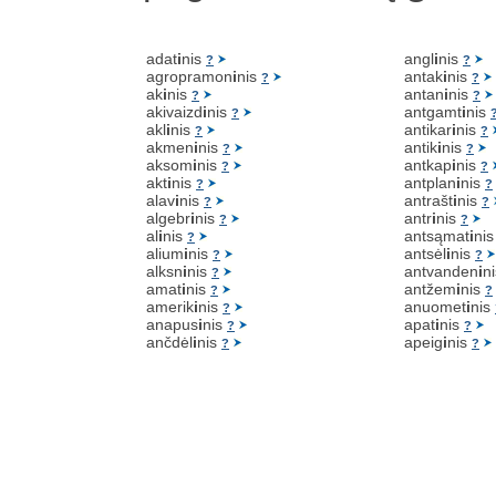
adat
i
nis
angl
i
nis
?
?
agropramon
i
nis
antak
i
nis
?
?
ak
i
nis
antan
i
nis
?
?
akivaizd
i
nis
antgamt
i
nis
?
akl
i
nis
antikar
i
nis
?
?
akmen
i
nis
antik
i
nis
?
?
aksom
i
nis
antkap
i
nis
?
?
akt
i
nis
antplan
i
nis
?
?
alav
i
nis
antrašt
i
nis
?
?
algebr
i
nis
antr
i
nis
?
?
al
i
nis
antsąmat
i
ni
?
alium
i
nis
antsėl
i
nis
?
?
alksn
i
nis
antvanden
i
n
?
amat
i
nis
antžem
i
nis
?
?
amerik
i
nis
anuomet
i
nis
?
anapus
i
nis
apat
i
nis
?
?
ančdėl
i
nis
apeig
i
nis
?
?