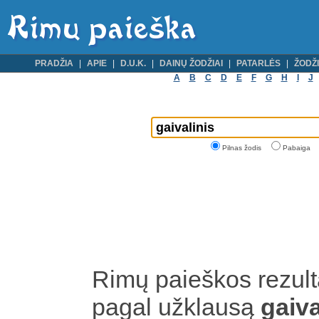
PRADŽIA
APIE
D.U.K.
DAINŲ ŽODŽIAI
PATARLĖS
ŽODŽI
A
B
C
D
E
F
G
H
I
J
Pilnas žodis
Pabaiga
Rimų paieškos rezult
pagal užklausą
gaiva