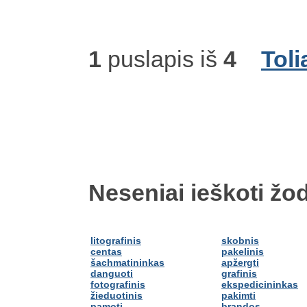
1
puslapis iš
4
Toli
Neseniai ieškoti žod
litografinis
skobnis
centas
pakelinis
šachmatininkas
apžergti
danguoti
grafinis
fotografinis
ekspedicininkas
žieduotinis
pakimti
pamoti
brandos