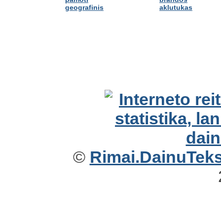
geografinis
aklutukas
©
Rimai.DainuTekst