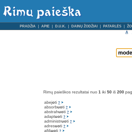
PRADŽIA
APIE
D.U.K.
DAINŲ ŽODŽIAI
PATARLĖS
ŽO
A
Rimų paieškos rezultatai nuo
1
iki
50
iš
200
pag
abej
o
ti
?
absorb
uo
ti
?
abstrah
uo
ti
?
adapt
uo
ti
?
administr
uo
ti
?
adres
uo
ti
?
afiš
uo
ti
?