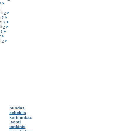
?
o
ti
?
ti
?
o
ti
?
ti
?
i
?
?
ti
?
pundas
kebeklis
kortininkas
įsopti
tankinis