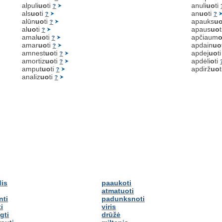
alpuli
uo
ti
anuli
uo
ti
?
als
uo
ti
an
uo
ti
?
?
alūn
uo
ti
apauks
u
?
al
uo
ti
apaus
uo
?
amal
uo
ti
apčiaum
?
amar
uo
ti
apdain
uo
?
amnest
uo
ti
apdej
uo
t
?
amortiz
uo
ti
apdėli
o
ti
?
amput
uo
ti
apdirž
uo
?
analiz
uo
ti
?
dis
paaukoti
atmatuoti
nti
padunksnoti
i
viris
gti
drūžė