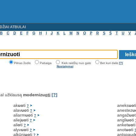
DŽIAI ATBULAI
B
C
D
E
F
G
H
I
J
K
L
M
N
O
P
R
S
Š
T
U
V
Pilnas žodis
Pabaiga
Kiek raidžių nuo galo
Bet kuri dalis
[?]
Nustatymai
al užklausą
modernizu
oti
[?]
ak
uo
ti
aneks
uo
t
?
alav
uo
ti
anestez
u
?
aliarm
uo
ti
angaž
uo
?
aliej
uo
ti
angli
uo
ti
?
ali
o
ti
anket
uo
t
?
alyv
uo
ti
anot
uo
ti
?
alkūni
uo
ti
antspaud
?