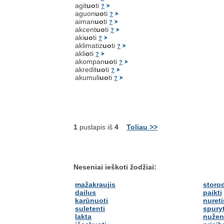
agit
uo
ti
?
aguon
uo
ti
?
aiman
uo
ti
?
akcent
uo
ti
?
aki
uo
ti
?
aklimatiz
uo
ti
?
akli
o
ti
?
akompan
uo
ti
?
akredit
uo
ti
?
akumuli
uo
ti
?
1
puslapis iš
4
Toliau >>
Neseniai ieškoti žodžiai:
mažakraujis
storo
dailus
paikti
karūnuoti
nureti
suletenti
spuryt
lakta
nužen