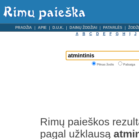
PRADŽIA
APIE
D.U.K.
DAINŲ ŽODŽIAI
PATARLĖS
ŽODŽI
A
B
C
D
E
F
G
H
I
J
Pilnas žodis
Pabaiga
Rimų paieškos rezult
pagal užklausą
atmi