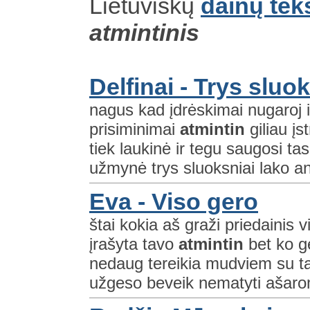
Lietuviškų
dainų tek
atmintinis
Delfinai - Trys sluo
nagus kad įdrėskimai nugaroj il
prisiminimai
atmintin
giliau įs
tiek laukinė ir tegu saugosi t
užmynė trys sluoksniai lako ant
Eva - Viso gero
štai kokia aš graži priedainis
įrašyta tavo
atmintin
bet ko ge
nedaug tereikia mudviem su t
užgeso beveik nematyti ašarom 