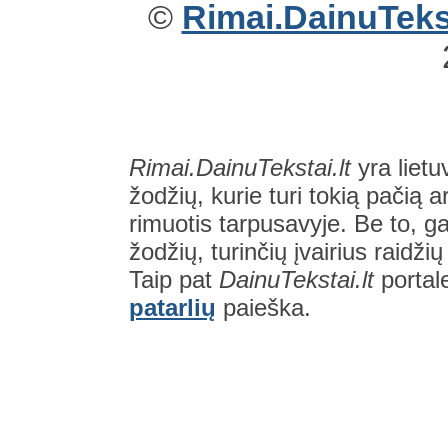
©
Rimai.DainuTekst
Rimai.DainuTekstai.lt
yra lietu
žodžių, kurie turi tokią pačią a
rimuotis tarpusavyje. Be to, gal
žodžių, turinčių įvairius raidži
Taip pat
DainuTekstai.lt
portal
patarlių
paieška.