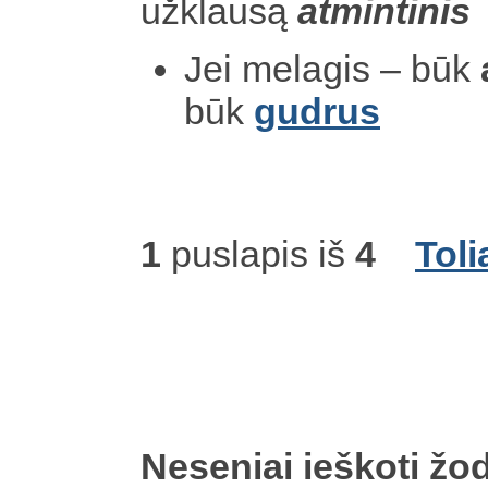
užklausą
atmintinis
Jei melagis – būk
būk
gudrus
1
puslapis iš
4
Toli
Neseniai ieškoti žod