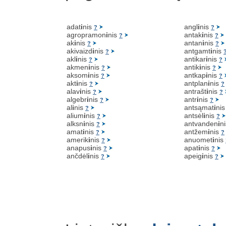
adat
i
nis
angl
i
nis
?
?
agropramon
i
nis
antak
i
nis
?
?
ak
i
nis
antan
i
nis
?
?
akivaizd
i
nis
antgamt
i
nis
?
akl
i
nis
antikar
i
nis
?
?
akmen
i
nis
antik
i
nis
?
?
aksom
i
nis
antkap
i
nis
?
?
akt
i
nis
antplan
i
nis
?
?
alav
i
nis
antrašt
i
nis
?
?
algebr
i
nis
antr
i
nis
?
?
al
i
nis
antsąmat
i
ni
?
alium
i
nis
antsėl
i
nis
?
?
alksn
i
nis
antvanden
i
n
?
amat
i
nis
antžem
i
nis
?
?
amerik
i
nis
anuomet
i
nis
?
anapus
i
nis
apat
i
nis
?
?
ančdėl
i
nis
apeig
i
nis
?
?