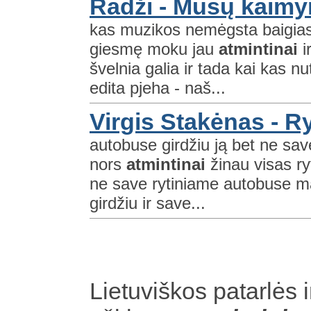
Radži - Mūsų kaim
kas muzikos nemėgsta baigiasi 
giesmę moku jau
atmintinai
i
švelnia galia ir tada kai kas nu
edita pjeha - naš...
Virgis Stakėnas - R
autobuse girdžiu ją bet ne sav
nors
atmintinai
žinau visas r
ne save rytiniame autobuse ma
girdžiu ir save...
Lietuviškos patarlės i