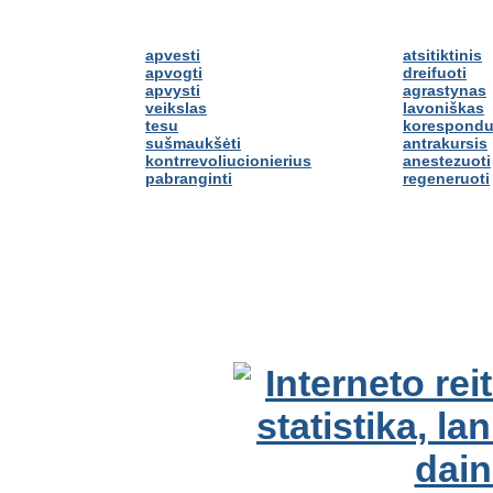
apvesti
atsitiktinis
apvogti
dreifuoti
apvysti
agrastynas
veikslas
lavoniškas
tesu
korespondu
sušmaukšėti
antrakursis
kontrrevoliucionierius
anestezuoti
pabranginti
regeneruoti