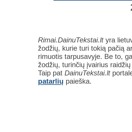
Rimai.DainuTekstai.lt
yra lietu
žodžių, kurie turi tokią pačią a
rimuotis tarpusavyje. Be to, gal
žodžių, turinčių įvairius raidži
Taip pat
DainuTekstai.lt
portal
patarlių
paieška.