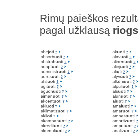
Rimų paieškos rezult
pagal užklausą
riog
abej
o
ti
ak
uo
ti
?
?
absorb
uo
ti
alav
uo
ti
?
?
abstrah
uo
ti
aliarm
uo
ti
?
?
adapt
uo
ti
aliej
uo
ti
?
?
administr
uo
ti
ali
o
ti
?
?
adres
uo
ti
alyv
uo
ti
?
?
afiš
uo
ti
alkūni
uo
ti
?
?
agit
uo
ti
alpuli
uo
ti
?
?
aguon
uo
ti
als
uo
ti
?
?
aiman
uo
ti
alūn
uo
ti
?
?
akcent
uo
ti
al
uo
ti
?
?
aki
uo
ti
amal
uo
ti
?
?
aklimatiz
uo
ti
amar
uo
ti
?
?
akli
o
ti
amnest
uo
ti
?
?
akompan
uo
ti
amortiz
uo
ti
?
?
akredit
uo
ti
amput
uo
ti
?
?
akumuli
uo
ti
analiz
uo
ti
?
?