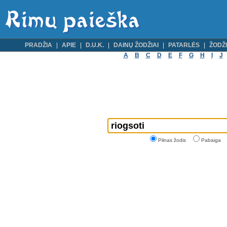
PRADŽIA
APIE
D.U.K.
DAINŲ ŽODŽIAI
PATARLĖS
ŽODŽI
A
B
C
D
E
F
G
H
I
J
Pilnas žodis
Pabaiga