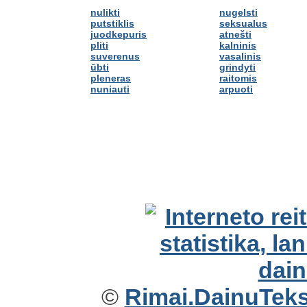
nulikti
nugelsti
putstiklis
seksualus
juodkepuris
atnešti
pliti
kalninis
suverenus
vasalinis
ūbti
grindyti
pleneras
raitomis
nuniauti
arpuoti
©
Rimai.DainuTekst