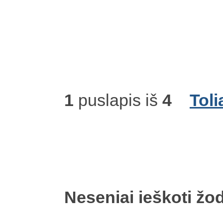
1
puslapis iš
4
Toli
Neseniai ieškoti žod