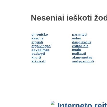
Neseniai ieškoti žod
chroniško
parantyti
kasotis
vylus
atgristi
daugiakojis
atgaivingas
estradinis
apvedimas
mada
padaryti
malkauti
kliurti
akmenuotas
atšviesti
sudygsniuoti