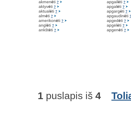
akmen
ė
ti
apgail
ė
ti
?
?
aktyv
ė
ti
apgal
ė
ti
?
?
aktual
ė
ti
apgarg
ė
ti
?
?
alm
ė
ti
apgaudin
ė
ti
?
amerikon
ė
ti
apged
ė
ti
?
?
angl
ė
ti
apgėl
ė
ti
?
?
ankšt
ė
ti
apgen
ė
ti
?
?
1
puslapis iš
4
Toli