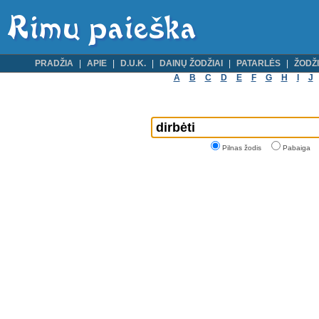
PRADŽIA
APIE
D.U.K.
DAINŲ ŽODŽIAI
PATARLĖS
ŽODŽI
A
B
C
D
E
F
G
H
I
J
Pilnas žodis
Pabaiga