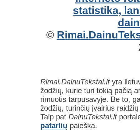
©
Rimai.DainuTekst
Rimai.DainuTekstai.lt
yra lietu
žodžių, kurie turi tokią pačią a
rimuotis tarpusavyje. Be to, gal
žodžių, turinčių įvairius raidži
Taip pat
DainuTekstai.lt
portal
patarlių
paieška.