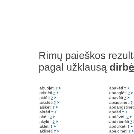
Rimų paieškos rezult
pagal užklausą
dirb
ė
abuoj
ė
ti
apak
ė
ti
?
?
adin
ė
ti
apangl
ė
ti
?
?
aid
ė
ti
apav
ė
ti
?
?
aikšt
ė
ti
apčiupin
ė
ti
?
?
aišk
ė
ti
apdangstin
ė
?
aitr
ė
ti
apd
ė
ti
?
?
ak
ė
ti
apdėv
ė
ti
?
?
akyl
ė
ti
apdirbin
ė
ti
?
?
akl
ė
ti
apdulk
ė
ti
?
?
aklin
ė
ti
apeidin
ė
ti
?
?