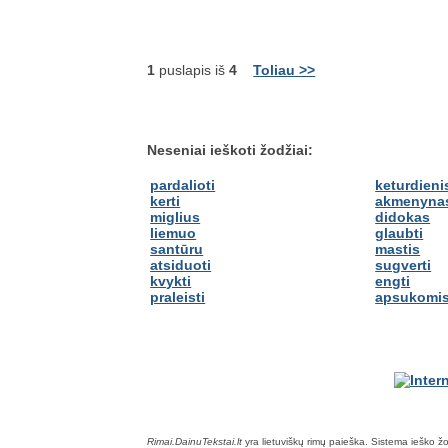
1
puslapis iš
4
Toliau >>
Neseniai ieškoti žodžiai:
pardalioti
keturdieni
kerti
akmenyna
miglius
didokas
liemuo
glaubti
santūru
mastis
atsiduoti
sugverti
kvykti
engti
praleisti
apsukomi
Rimai.DainuTekstai.lt
yra lietuviškų rimų paieška. Sistema ieško žodž