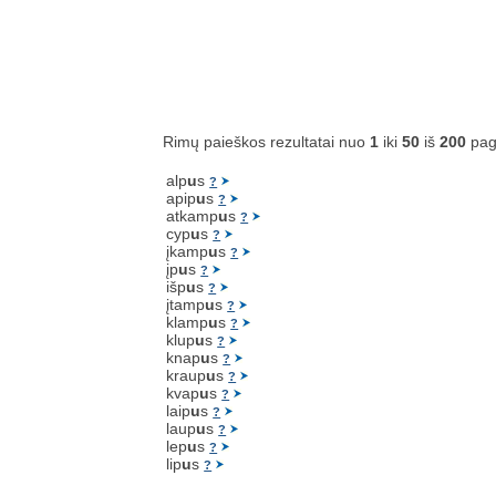
Rimų paieškos rezultatai nuo
1
iki
50
iš
200
pag
alp
u
s
?
apip
u
s
?
atkamp
u
s
?
cyp
u
s
?
įkamp
u
s
?
įp
u
s
?
išp
u
s
?
įtamp
u
s
?
klamp
u
s
?
klup
u
s
?
knap
u
s
?
kraup
u
s
?
kvap
u
s
?
laip
u
s
?
laup
u
s
?
lep
u
s
?
lip
u
s
?