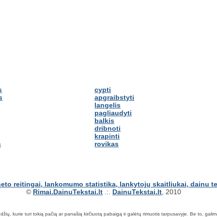
s
cypti
s
apgraibstyti
langelis
pagliaudyti
balkis
dribnoti
krapinti
s
rovikas
©
Rimai.DainuTekstai.lt
.:.
DainuTekstai.lt
, 2010
ių, kurie turi tokią pačią ar panašią kirčiuotą pabaigą ir galėtų rimuotis tarpusavyje. Be to, galima ie