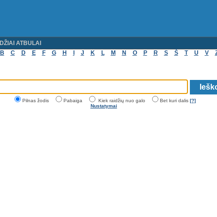
DŽIAI ATBULAI
B
C
D
E
F
G
H
I
J
K
L
M
N
O
P
R
S
Š
T
U
V
Pilnas žodis
Pabaiga
Kiek raidžių nuo galo
Bet kuri dalis
[?]
Nustatymai