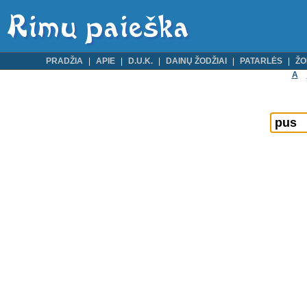
PRADŽIA
APIE
D.U.K.
DAINŲ ŽODŽIAI
PATARLĖS
ŽO
A