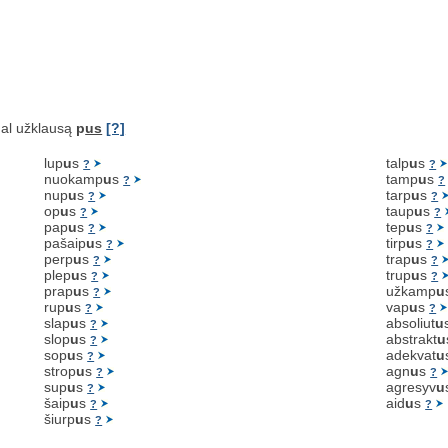
al užklausą
p
us
[?]
lup
u
s
talp
u
s
?
?
nuokamp
u
s
tamp
u
s
?
?
nup
u
s
tarp
u
s
?
?
op
u
s
taup
u
s
?
?
pap
u
s
tep
u
s
?
?
pašaip
u
s
tirp
u
s
?
?
perp
u
s
trap
u
s
?
?
plep
u
s
trup
u
s
?
?
prap
u
s
užkamp
u
?
rup
u
s
vap
u
s
?
?
slap
u
s
absoliut
u
?
slop
u
s
abstrakt
u
?
sop
u
s
adekvat
u
?
strop
u
s
agn
u
s
?
?
sup
u
s
agresyv
u
?
šaip
u
s
aid
u
s
?
?
šiurp
u
s
?