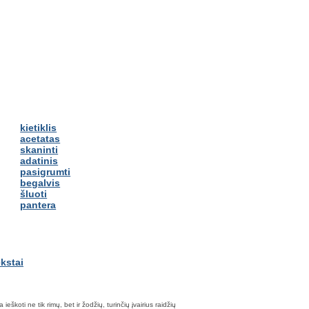
kietiklis
acetatas
skaninti
adatinis
pasigrumti
begalvis
šluoti
pantera
škoti ne tik rimų, bet ir žodžių, turinčių įvairius raidžių