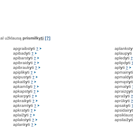
al užklausą
prismilk
yti
[?]
apgraibst
y
ti
aplankst
y
?
apibad
y
ti
aplaup
y
t
?
apibarst
y
ti
apled
y
ti
?
?
apibraid
y
ti
aplipd
y
ti
?
apibrauk
y
ti
apl
y
ti
?
?
apiplik
y
ti
apmain
y
t
?
apipust
y
ti
apmald
y
t
?
apkaiš
y
ti
apmąst
y
t
?
apkamš
y
ti
apmat
y
ti
?
apkapst
y
ti
apraizg
y
t
?
apkarp
y
ti
apraš
y
ti
?
apkraik
y
ti
aprūk
y
ti
?
apkramt
y
ti
apsak
y
ti
?
apkrat
y
ti
apsidair
y
?
aplaiž
y
ti
apsiklaus
?
aplakst
y
ti
apsilaiž
y
t
?
aplank
y
ti
?