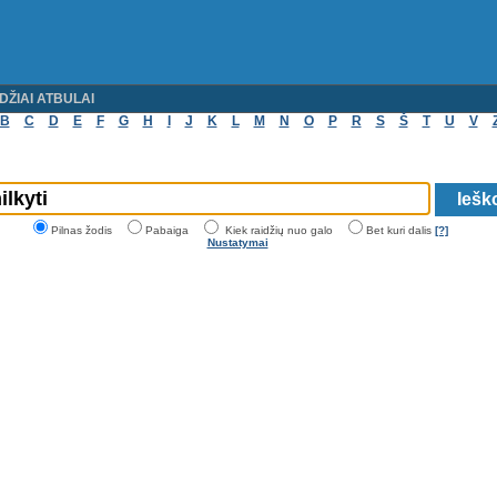
DŽIAI ATBULAI
B
C
D
E
F
G
H
I
J
K
L
M
N
O
P
R
S
Š
T
U
V
Pilnas žodis
Pabaiga
Kiek raidžių nuo galo
Bet kuri dalis
[?]
Nustatymai