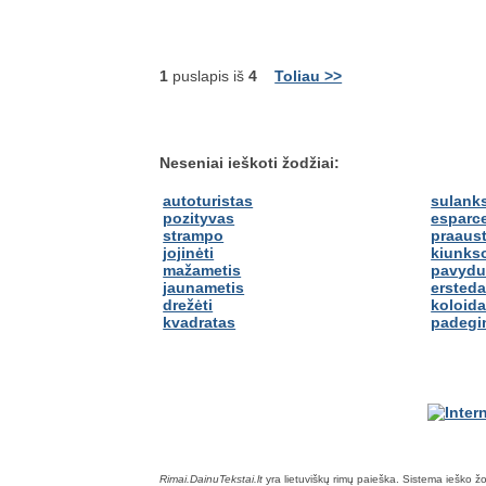
1
puslapis iš
4
Toliau >>
Neseniai ieškoti žodžiai:
autoturistas
sulanks
pozityvas
esparc
strampo
praaust
jojinėti
kiunkso
mažametis
pavydu
jaunametis
ersted
drežėti
koloid
kvadratas
padegin
Rimai.DainuTekstai.lt
yra lietuviškų rimų paieška. Sistema ieško žodž