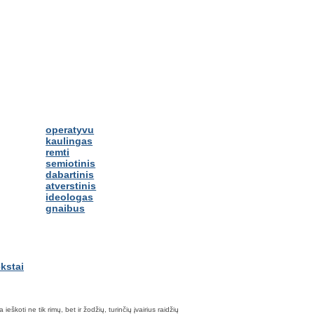
operatyvu
kaulingas
remti
semiotinis
dabartinis
atverstinis
ideologas
gnaibus
škoti ne tik rimų, bet ir žodžių, turinčių įvairius raidžių