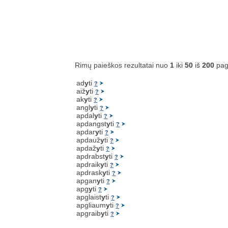
Rimų paieškos rezultatai nuo
1
iki
50
iš
200
pag
ad
y
ti
?
aiž
y
ti
?
ak
y
ti
?
angl
y
ti
?
apdal
y
ti
?
apdangst
y
ti
?
apdar
y
ti
?
apdauž
y
ti
?
apdaž
y
ti
?
apdrabst
y
ti
?
apdraik
y
ti
?
apdrask
y
ti
?
apgan
y
ti
?
apg
y
ti
?
apglaist
y
ti
?
apgliaum
y
ti
?
apgraib
y
ti
?