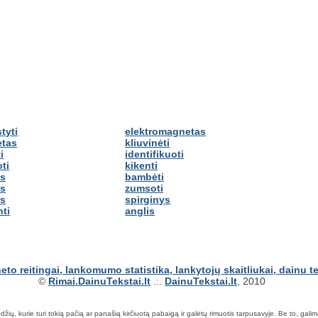
tyti
elektromagnetas
etas
kliuvinėti
i
identifikuoti
ti
kikenti
s
bambėti
as
zumsoti
as
spirginys
ti
anglis
©
Rimai.DainuTekstai.lt
.:.
DainuTekstai.lt
, 2010
ių, kurie turi tokią pačią ar panašią kirčiuotą pabaigą ir galėtų rimuotis tarpusavyje. Be to, galima ie