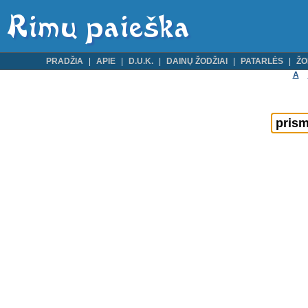
PRADŽIA
APIE
D.U.K.
DAINŲ ŽODŽIAI
PATARLĖS
ŽO
A