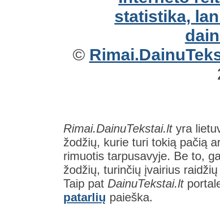
©
Rimai.DainuTekst
Rimai.DainuTekstai.lt
yra lietu
žodžių, kurie turi tokią pačią a
rimuotis tarpusavyje. Be to, gal
žodžių, turinčių įvairius raidži
Taip pat
DainuTekstai.lt
portal
patarlių
paieška.