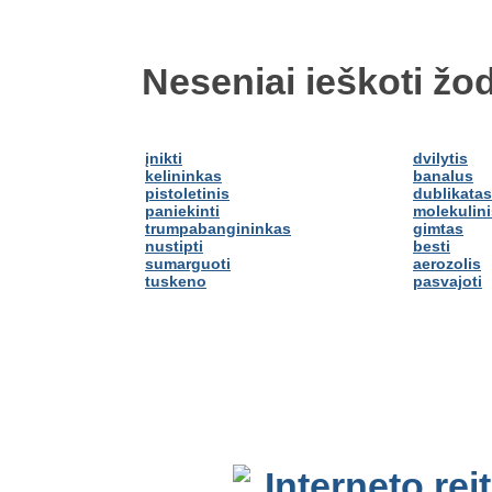
Neseniai ieškoti žod
įnikti
dvilytis
kelininkas
banalus
pistoletinis
dublikatas
paniekinti
molekulini
trumpabangininkas
gimtas
nustipti
besti
sumarguoti
aerozolis
tuskeno
pasvajoti