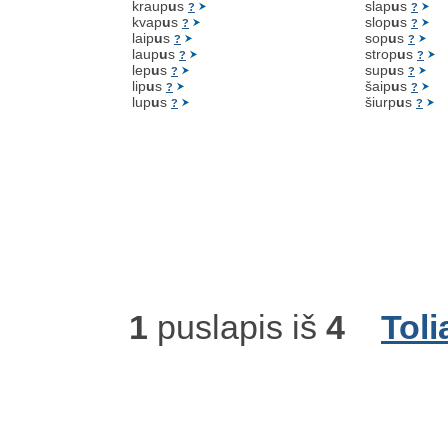
kraup
u
s
slap
u
s
?
?
kvap
u
s
slop
u
s
?
?
laip
u
s
sop
u
s
?
?
laup
u
s
strop
u
s
?
?
lep
u
s
sup
u
s
?
?
lip
u
s
šaip
u
s
?
?
lup
u
s
šiurp
u
s
?
?
1
puslapis iš
4
Toli