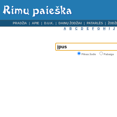
PRADŽIA
APIE
D.U.K.
DAINŲ ŽODŽIAI
PATARLĖS
ŽODŽI
A
B
C
D
E
F
G
H
I
J
Pilnas žodis
Pabaiga