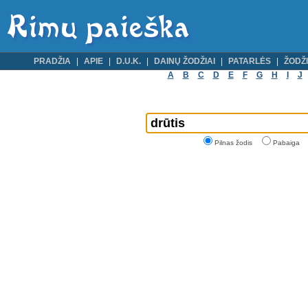
PRADŽIA
APIE
D.U.K.
DAINŲ ŽODŽIAI
PATARLĖS
ŽODŽI
A
B
C
D
E
F
G
H
I
J
Pilnas žodis
Pabaiga