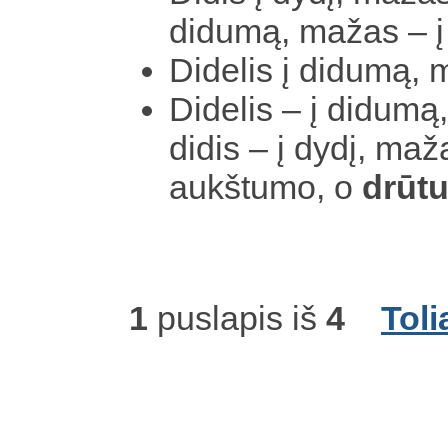
didumą, mažas – 
Didelis į didumą, 
Didelis – į didumą
didis – į dydį, maž
aukštumo, o
drūt
1
puslapis iš
4
Toli