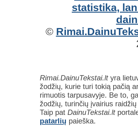
©
Rimai.DainuTekst
Rimai.DainuTekstai.lt
yra lietu
žodžių, kurie turi tokią pačią a
rimuotis tarpusavyje. Be to, gal
žodžių, turinčių įvairius raidži
Taip pat
DainuTekstai.lt
portal
patarlių
paieška.