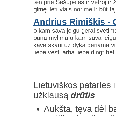
ten prie Šešupėlės ir vėtroj ir
gimę lietuviais norime ir būt t
Andrius Rimiškis -
o kam sava jeigu gerai svetima
buna mylima o kam sava jeigu 
kava skani uz dyka geriama vie
liepe vesti arba liepe dingt bet
Lietuviškos patarlės i
užklausą
drūtis
Aukšta, tęva dėl b