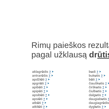
Rimų paieškos rezult
pagal užklausą
dr
ūti
aklagr
ū
dis
b
u
di
?
?
antrar
ū
šis
buk
u
tis
?
?
apdži
ū
ti
b
ū
ti
?
?
apgri
ū
ti
čiaušk
u
tis
?
?
apib
ū
ti
čiršk
u
tis
?
?
apip
ū
ti
čiulb
u
tis
?
?
apsib
ū
ti
dalg
u
tis
?
?
apsi
ū
ti
daugiab
u
tis
?
atb
ū
ti
daugiagr
ū
di
?
atkli
ū
ti
dygl
u
tis
?
?