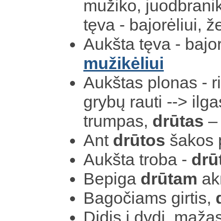
mužiko, juodbranik
tęva - bajorėliui,
Aukšta tęva - bajo
mužikėliui
Aukštas plonas - r
grybų rauti --> ilg
trumpas,
drūtas
Ant
drūtos
šakos 
Aukšta troba -
drū
Bepiga
drūtam
ak
Bagočiams girtis,
Didis į dydį, mažas 