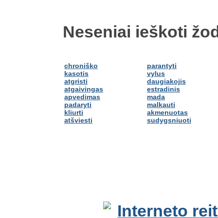
Neseniai ieškoti žod
chroniško
parantyti
kasotis
vylus
atgristi
daugiakojis
atgaivingas
estradinis
apvedimas
mada
padaryti
malkauti
kliurti
akmenuotas
atšviesti
sudygsniuoti