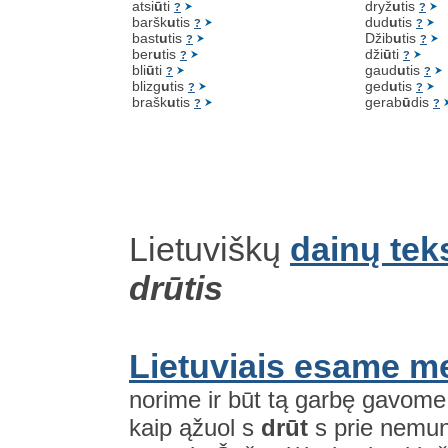
atsi
ū
ti
dryž
u
tis
?
?
baršk
u
tis
dud
u
tis
?
?
bast
u
tis
Džib
u
tis
?
?
ber
u
tis
dži
ū
ti
?
?
bli
ū
ti
gaud
u
tis
?
?
blizg
u
tis
ged
u
tis
?
?
brašk
u
tis
gerab
ū
dis
?
?
Lietuviškų
dainų tek
drūtis
Lietuviais esame m
norime ir būt tą garbę gavome u
kaip ąžuol s
drūt
s prie nemunė