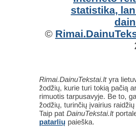
©
Rimai.DainuTekst
Rimai.DainuTekstai.lt
yra lietu
žodžių, kurie turi tokią pačią a
rimuotis tarpusavyje. Be to, gal
žodžių, turinčių įvairius raidži
Taip pat
DainuTekstai.lt
portal
patarlių
paieška.