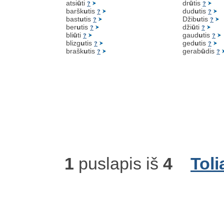
atsi
ū
ti
dr
ū
tis
?
?
baršk
u
tis
dud
u
tis
?
?
bast
u
tis
Džib
u
tis
?
?
ber
u
tis
dži
ū
ti
?
?
bli
ū
ti
gaud
u
tis
?
?
blizg
u
tis
ged
u
tis
?
?
brašk
u
tis
gerab
ū
dis
?
?
1
puslapis iš
4
Toli