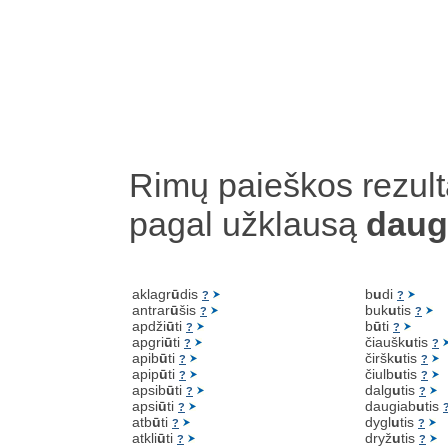
Rimų paieškos rezult
pagal užklausą
daug
aklagr
ū
dis
b
u
di
?
?
antrar
ū
šis
buk
u
tis
?
?
apdži
ū
ti
b
ū
ti
?
?
apgri
ū
ti
čiaušk
u
tis
?
?
apib
ū
ti
čiršk
u
tis
?
?
apip
ū
ti
čiulb
u
tis
?
?
apsib
ū
ti
dalg
u
tis
?
?
apsi
ū
ti
daugiab
u
tis
?
atb
ū
ti
dygl
u
tis
?
?
atkli
ū
ti
dryž
u
tis
?
?