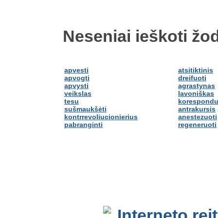
Neseniai ieškoti žod
apvesti
atsitiktinis
apvogti
dreifuoti
apvysti
agrastynas
veikslas
lavoniškas
tesu
korespondu
sušmaukšėti
antrakursis
kontrrevoliucionierius
anestezuoti
pabranginti
regeneruoti