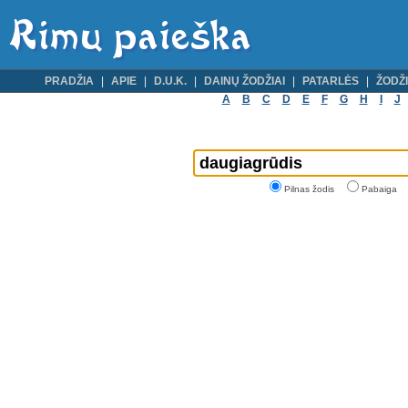
PRADŽIA
APIE
D.U.K.
DAINŲ ŽODŽIAI
PATARLĖS
ŽODŽI
A
B
C
D
E
F
G
H
I
J
Pilnas žodis
Pabaiga