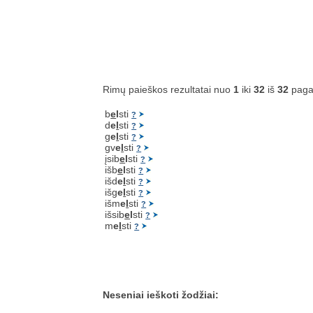
Rimų paieškos rezultatai nuo
1
iki
32
iš
32
paga
b
e
l
sti
?
d
e
l
sti
?
g
e
l
sti
?
gv
e
l
sti
?
įsib
e
l
sti
?
išb
e
l
sti
?
išd
e
l
sti
?
išg
e
l
sti
?
išm
e
l
sti
?
išsib
e
l
sti
?
m
e
l
sti
?
Neseniai ieškoti žodžiai: