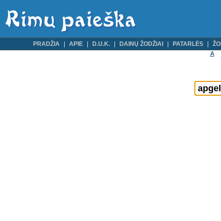
PRADŽIA
APIE
D.U.K.
DAINŲ ŽODŽIAI
PATARLĖS
ŽO
A