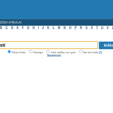
DŽIAI ATBULAI
B
C
D
E
F
G
H
I
J
K
L
M
N
O
P
R
S
Š
T
U
V
Pilnas žodis
Pabaiga
Kiek raidžių nuo galo
Bet kuri dalis
[?]
Nustatymai