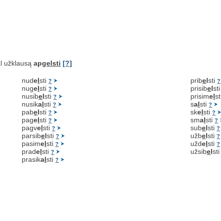
l užklausą
apg
elsti
[?]
nud
e
l
sti
prib
e
l
sti
?
?
nug
e
l
sti
prisib
e
l
st
?
nusib
e
l
sti
prisim
e
l
s
?
nusik
a
l
sti
s
a
l
sti
?
?
pab
e
l
sti
sk
e
l
sti
?
?
pag
e
l
sti
sm
a
l
sti
?
?
pagv
e
l
sti
sub
e
l
sti
?
?
parsib
e
l
sti
užb
e
l
sti
?
?
pasim
e
l
sti
užd
e
l
sti
?
?
prad
e
l
sti
užsib
e
l
st
?
prasik
a
l
sti
?