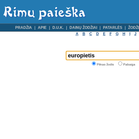
PRADŽIA
APIE
D.U.K.
DAINŲ ŽODŽIAI
PATARLĖS
ŽODŽI
A
B
C
D
E
F
G
H
I
J
Pilnas žodis
Pabaiga