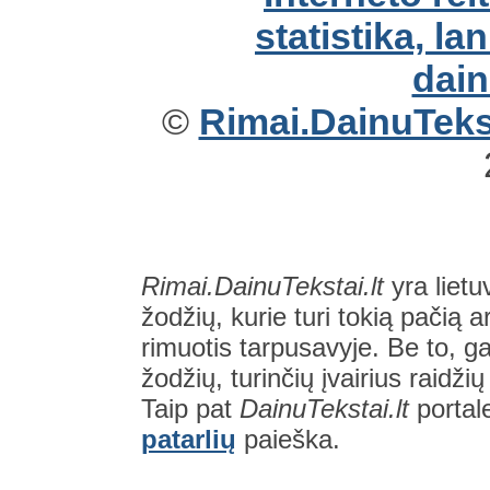
©
Rimai.DainuTekst
Rimai.DainuTekstai.lt
yra lietu
žodžių, kurie turi tokią pačią a
rimuotis tarpusavyje. Be to, gal
žodžių, turinčių įvairius raidži
Taip pat
DainuTekstai.lt
portal
patarlių
paieška.