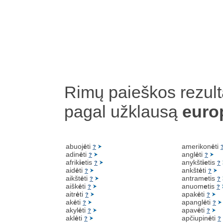
Rimų paieškos rezult
pagal užklausą
euro
abuoj
ė
ti
amerikon
ė
ti
?
adin
ė
ti
angl
ė
ti
?
?
afrik
ie
tis
anykšt
ie
tis
?
?
aid
ė
ti
ankšt
ė
ti
?
?
aikšt
ė
ti
antram
e
tis
?
?
aišk
ė
ti
anuom
e
tis
?
?
aitr
ė
ti
apak
ė
ti
?
?
ak
ė
ti
apangl
ė
ti
?
?
akyl
ė
ti
apav
ė
ti
?
?
akl
ė
ti
apčiupin
ė
ti
?
?