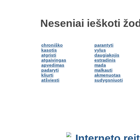
Neseniai ieškoti žod
chroniško
parantyti
kasotis
vylus
atgristi
daugiakojis
atgaivingas
estradinis
apvedimas
mada
padaryti
malkauti
kliurti
akmenuotas
atšviesti
sudygsniuoti