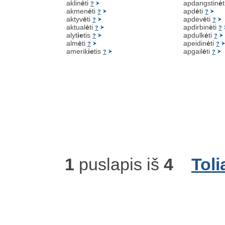
aklin
ė
ti
apdangstin
ė
?
akmen
ė
ti
apd
ė
ti
?
?
aktyv
ė
ti
apdėv
ė
ti
?
?
aktual
ė
ti
apdirbin
ė
ti
?
?
alyt
ie
tis
apdulk
ė
ti
?
?
alm
ė
ti
apeidin
ė
ti
?
?
amerik
ie
tis
apgail
ė
ti
?
?
1
puslapis iš
4
Toli