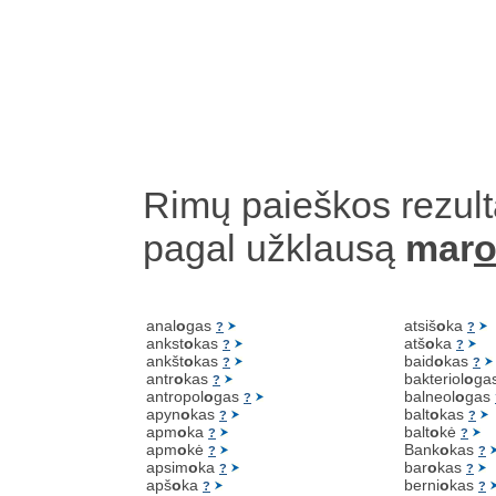
Rimų paieškos rezult
pagal užklausą
mar
o
anal
o
gas
atsiš
o
ka
?
?
ankst
o
kas
atš
o
ka
?
?
ankšt
o
kas
baid
o
kas
?
?
antr
o
kas
bakteriol
o
ga
?
antropol
o
gas
balneol
o
gas
?
apyn
o
kas
balt
o
kas
?
?
apm
o
ka
balt
o
kė
?
?
apm
o
kė
Bank
o
kas
?
?
apsim
o
ka
bar
o
kas
?
?
apš
o
ka
berni
o
kas
?
?