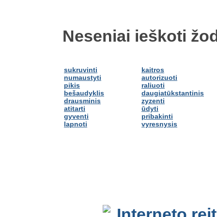
Neseniai ieškoti žod
sukruvinti
kaitros
numaustyti
autorizuoti
pikis
raliuoti
bešaudyklis
daugiatūkstantinis
drausminis
zyzenti
atitarti
ūdyti
gyventi
pribakinti
lapnoti
vyresnysis