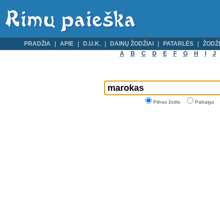
PRADŽIA
APIE
D.U.K.
DAINŲ ŽODŽIAI
PATARLĖS
ŽODŽI
A
B
C
D
E
F
G
H
I
J
Pilnas žodis
Pabaiga