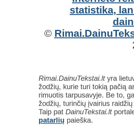
©
Rimai.DainuTekst
Rimai.DainuTekstai.lt
yra lietu
žodžių, kurie turi tokią pačią a
rimuotis tarpusavyje. Be to, gal
žodžių, turinčių įvairius raidži
Taip pat
DainuTekstai.lt
portal
patarlių
paieška.