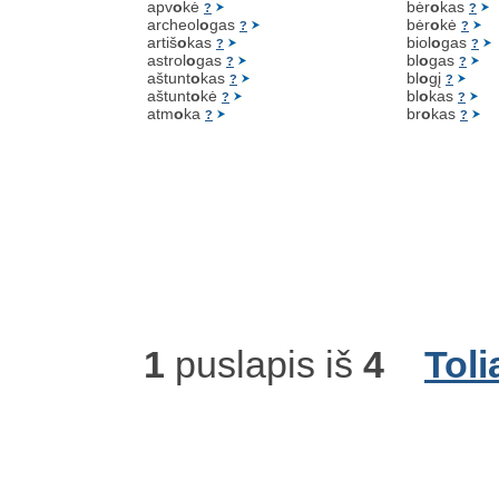
apv
o
kė
bėr
o
kas
?
?
archeol
o
gas
bėr
o
kė
?
?
artiš
o
kas
biol
o
gas
?
?
astrol
o
gas
bl
o
gas
?
?
aštunt
o
kas
bl
o
gį
?
?
aštunt
o
kė
bl
o
kas
?
?
atm
o
ka
br
o
kas
?
?
1
puslapis iš
4
Toli