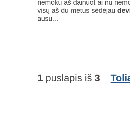
nemoku aš dainuot ai nu nemok
visų aš du metus sėdėjau
dev
ausų...
1
puslapis iš
3
Toli