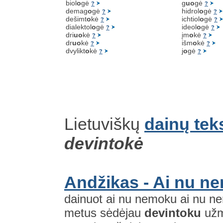
biol
o
gė
g
uo
gė
?
?
demag
o
gė
hidrol
o
gė
?
?
dešimt
o
kė
ichtiol
o
gė
?
?
dialektol
o
gė
ideol
o
gė
?
?
dri
uo
kė
įm
o
kė
?
?
dr
uo
kė
išm
o
kė
?
?
dvylikt
o
kė
j
o
gė
?
?
Lietuviškų
dainų tek
devintokė
Andžikas - Ai nu n
dainuot ai nu nemoku ai nu ner
metus sėdėjau
devintoku
užm