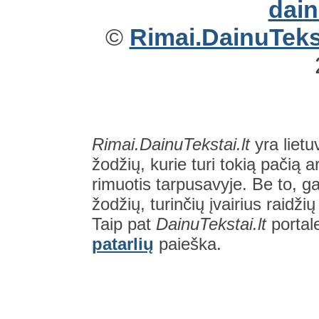
©
Rimai.DainuTekst
Rimai.DainuTekstai.lt
yra lietu
žodžių, kurie turi tokią pačią a
rimuotis tarpusavyje. Be to, gal
žodžių, turinčių įvairius raidži
Taip pat
DainuTekstai.lt
portal
patarlių
paieška.