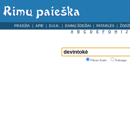
PRADŽIA
APIE
D.U.K.
DAINŲ ŽODŽIAI
PATARLĖS
ŽODŽI
A
B
C
D
E
F
G
H
I
J
Pilnas žodis
Pabaiga