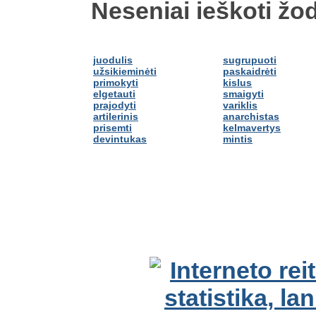
Neseniai ieškoti žod
juodulis
sugrupuoti
užsikieminėti
paskaidrėti
primokyti
kislus
elgetauti
smaigyti
prajodyti
variklis
artilerinis
anarchistas
prisemti
kelmavertys
devintukas
mintis