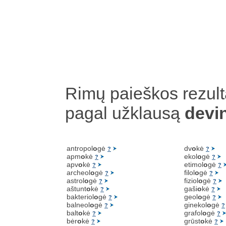
Rimų paieškos rezult
pagal užklausą
devi
antropol
o
gė
dv
o
kė
?
?
apm
o
kė
ekol
o
gė
?
?
apv
o
kė
etimol
o
gė
?
?
archeol
o
gė
filol
o
gė
?
?
astrol
o
gė
fiziol
o
gė
?
?
aštunt
o
kė
gaši
o
kė
?
?
bakteriol
o
gė
geol
o
gė
?
?
balneol
o
gė
ginekol
o
gė
?
?
balt
o
kė
grafol
o
gė
?
?
bėr
o
kė
grūst
o
kė
?
?