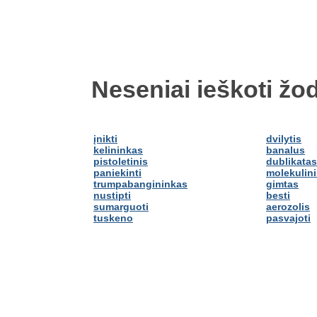
Neseniai ieškoti žod
įnikti
dvilytis
kelininkas
banalus
pistoletinis
dublikatas
paniekinti
molekulini
trumpabangininkas
gimtas
nustipti
besti
sumarguoti
aerozolis
tuskeno
pasvajoti