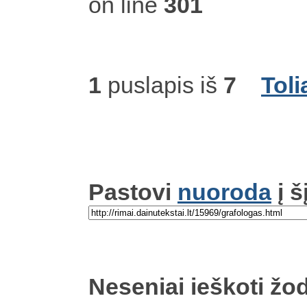
on line
301
1
puslapis iš
7
Toli
Pastovi
nuoroda
į š
Neseniai ieškoti žod