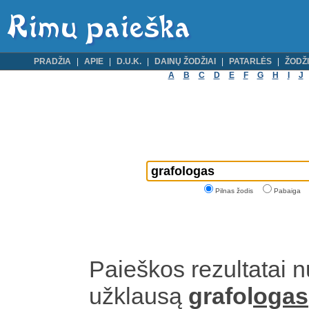
PRADŽIA
APIE
D.U.K.
DAINŲ ŽODŽIAI
PATARLĖS
ŽODŽI
A
B
C
D
E
F
G
H
I
J
Pilnas žodis
Pabaiga
Paieškos rezultatai 
užklausą
grafol
ogas