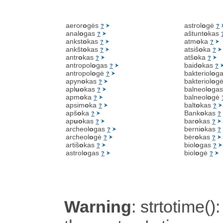
aeror
o
gės
astrol
o
gė
?
?
anal
o
gas
aštunt
o
kas
?
ankst
o
kas
atm
o
ka
?
?
ankšt
o
kas
atsiš
o
ka
?
?
antr
o
kas
atš
o
ka
?
?
antropol
o
gas
baid
o
kas
?
?
antropol
o
gė
bakteriol
o
g
?
apyn
o
kas
bakteriol
o
g
?
apl
uo
kas
balneol
o
ga
?
apm
o
ka
balneol
o
gė
?
apsim
o
ka
balt
o
kas
?
?
apš
o
ka
Bank
o
kas
?
?
ap
uo
kas
bar
o
kas
?
?
archeol
o
gas
berni
o
kas
?
?
archeol
o
gė
bėr
o
kas
?
?
artiš
o
kas
biol
o
gas
?
?
astrol
o
gas
biol
o
gė
?
?
Warning
: strtotime():