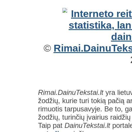
©
Rimai.DainuTekst
Rimai.DainuTekstai.lt
yra lietu
žodžių, kurie turi tokią pačią a
rimuotis tarpusavyje. Be to, gal
žodžių, turinčių įvairius raidži
Taip pat
DainuTekstai.lt
portal