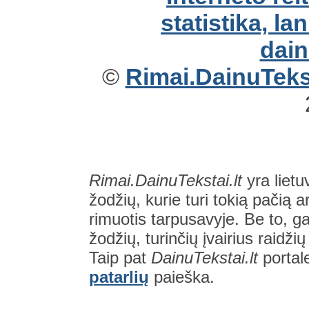
©
Rimai.DainuTekst
Rimai.DainuTekstai.lt
yra lietu
žodžių, kurie turi tokią pačią a
rimuotis tarpusavyje. Be to, gal
žodžių, turinčių įvairius raidži
Taip pat
DainuTekstai.lt
portal
patarlių
paieška.