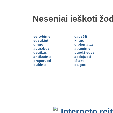
Neseniai ieškoti žod
vertybinis
capsėti
susukinti
kritus
dingo
diplomatas
apgrabus
atraminis
degikas
puodžiedys
antikarinis
apdejuoti
preparuoti
išlakti
buitinis
daigoti