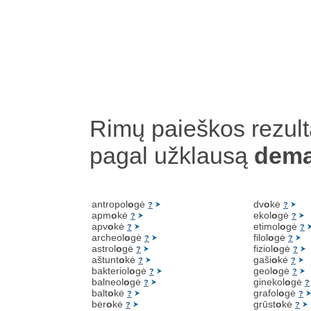
Rimų paieškos rezult
pagal užklausą
dem
antropol
o
gė
dv
o
kė
?
?
apm
o
kė
ekol
o
gė
?
?
apv
o
kė
etimol
o
gė
?
?
archeol
o
gė
filol
o
gė
?
?
astrol
o
gė
fiziol
o
gė
?
?
aštunt
o
kė
gaši
o
kė
?
?
bakteriol
o
gė
geol
o
gė
?
?
balneol
o
gė
ginekol
o
gė
?
?
balt
o
kė
grafol
o
gė
?
?
bėr
o
kė
grūst
o
kė
?
?