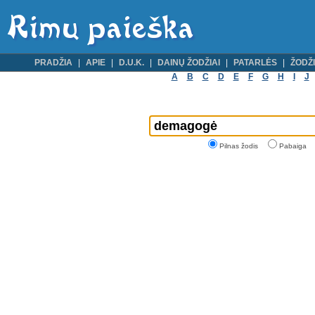
PRADŽIA
APIE
D.U.K.
DAINŲ ŽODŽIAI
PATARLĖS
ŽODŽI
A
B
C
D
E
F
G
H
I
J
Pilnas žodis
Pabaiga