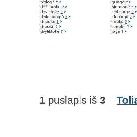
biol
o
gė
g
uo
gė
?
?
dešimt
o
kė
hidrol
o
gė
?
?
devint
o
kė
ichtiol
o
gė
?
?
dialektol
o
gė
ideol
o
gė
?
?
dri
uo
kė
įm
o
kė
?
?
dr
uo
kė
išm
o
kė
?
?
dvylikt
o
kė
j
o
gė
?
?
1
puslapis iš
3
Toli