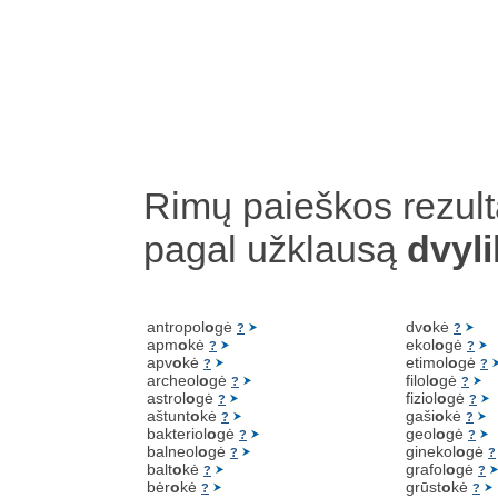
Rimų paieškos rezult
pagal užklausą
dvyli
antropol
o
gė
dv
o
kė
?
?
apm
o
kė
ekol
o
gė
?
?
apv
o
kė
etimol
o
gė
?
?
archeol
o
gė
filol
o
gė
?
?
astrol
o
gė
fiziol
o
gė
?
?
aštunt
o
kė
gaši
o
kė
?
?
bakteriol
o
gė
geol
o
gė
?
?
balneol
o
gė
ginekol
o
gė
?
?
balt
o
kė
grafol
o
gė
?
?
bėr
o
kė
grūst
o
kė
?
?