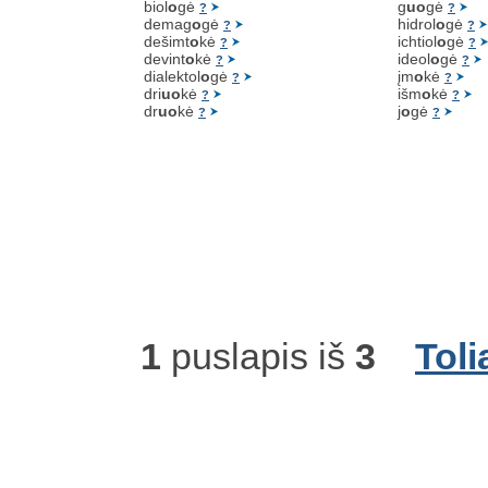
biol
o
gė
g
uo
gė
?
?
demag
o
gė
hidrol
o
gė
?
?
dešimt
o
kė
ichtiol
o
gė
?
?
devint
o
kė
ideol
o
gė
?
?
dialektol
o
gė
įm
o
kė
?
?
dri
uo
kė
išm
o
kė
?
?
dr
uo
kė
j
o
gė
?
?
1
puslapis iš
3
Toli