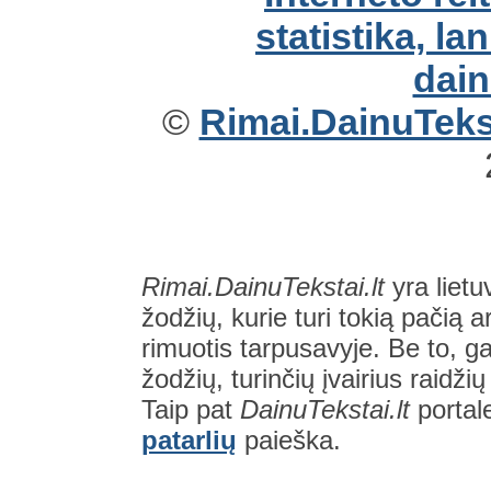
©
Rimai.DainuTekst
Rimai.DainuTekstai.lt
yra lietu
žodžių, kurie turi tokią pačią a
rimuotis tarpusavyje. Be to, gal
žodžių, turinčių įvairius raidži
Taip pat
DainuTekstai.lt
portal
patarlių
paieška.