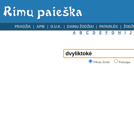
PRADŽIA
APIE
D.U.K.
DAINŲ ŽODŽIAI
PATARLĖS
ŽODŽI
A
B
C
D
E
F
G
H
I
J
Pilnas žodis
Pabaiga