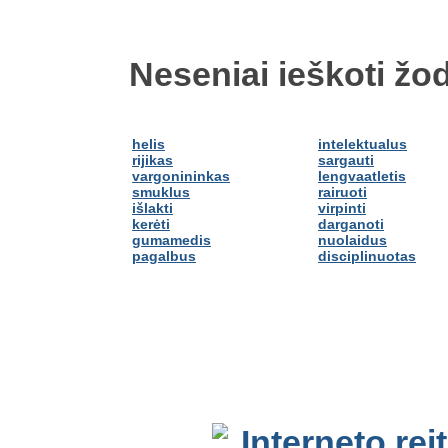
Neseniai ieškoti žod
helis
intelektualus
rijikas
sargauti
vargonininkas
lengvaatletis
smuklus
rairuoti
išlakti
virpinti
kerėti
darganoti
gumamedis
nuolaidus
pagalbus
disciplinuotas