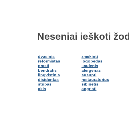
Neseniai ieškoti žod
dvasinis
zmekinti
reformistas
logopedas
prasti
kaulenis
bendratis
alergenas
lingvistinis
susupti
disidentas
restauratorius
stribas
sibirietis
akis
apgristi