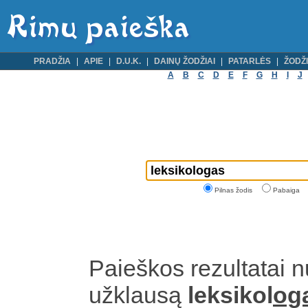
PRADŽIA
APIE
D.U.K.
DAINŲ ŽODŽIAI
PATARLĖS
ŽODŽI
A
B
C
D
E
F
G
H
I
J
Pilnas žodis
Pabaiga
Paieškos rezultatai 
užklausą
leksikol
og