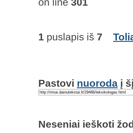
on line
301
1
puslapis iš
7
Toli
Pastovi
nuoroda
į š
Neseniai ieškoti žod