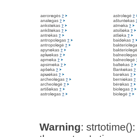
aeror
o
gės
astrol
o
gė
?
?
anal
o
gas
aštunt
o
kas
?
ankst
o
kas
atm
o
ka
?
?
ankšt
o
kas
atsiš
o
ka
?
?
antr
o
kas
atš
o
ka
?
?
antropol
o
gas
baid
o
kas
?
?
antropol
o
gė
bakteriol
o
g
?
apyn
o
kas
bakteriol
o
g
?
apl
uo
kas
balneol
o
ga
?
apm
o
ka
balneol
o
gė
?
apsim
o
ka
balt
o
kas
?
?
apš
o
ka
Bank
o
kas
?
?
ap
uo
kas
bar
o
kas
?
?
archeol
o
gas
berni
o
kas
?
?
archeol
o
gė
bėr
o
kas
?
?
artiš
o
kas
biol
o
gas
?
?
astrol
o
gas
biol
o
gė
?
?
Warning
: strtotime():