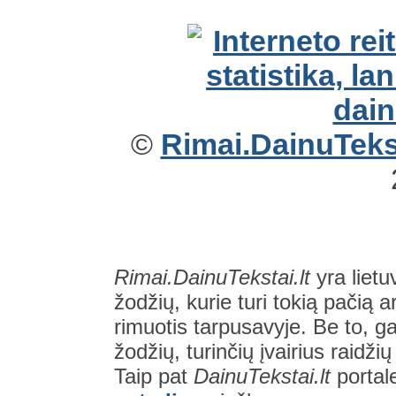
©
Rimai.DainuTekst
Rimai.DainuTekstai.lt
yra lietu
žodžių, kurie turi tokią pačią a
rimuotis tarpusavyje. Be to, gal
žodžių, turinčių įvairius raidži
Taip pat
DainuTekstai.lt
portal