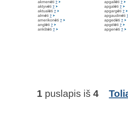
akmen
ė
ti
apgail
ė
ti
?
?
aktyv
ė
ti
apgal
ė
ti
?
?
aktual
ė
ti
apgarg
ė
ti
?
?
alm
ė
ti
apgaudin
ė
ti
?
amerikon
ė
ti
apged
ė
ti
?
?
angl
ė
ti
apgėl
ė
ti
?
?
ankšt
ė
ti
apgen
ė
ti
?
?
1
puslapis iš
4
Toli