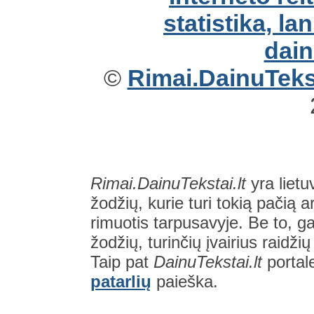
©
Rimai.DainuTekst
Rimai.DainuTekstai.lt
yra lietu
žodžių, kurie turi tokią pačią a
rimuotis tarpusavyje. Be to, gal
žodžių, turinčių įvairius raidži
Taip pat
DainuTekstai.lt
portal
patarlių
paieška.