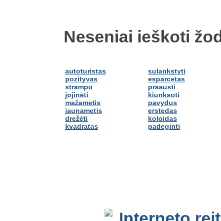
Neseniai ieškoti žod
autoturistas
sulankstyti
pozityvas
esparcetas
strampo
praausti
jojinėti
kiunksoti
mažametis
pavydus
jaunametis
erstedas
drežėti
koloidas
kvadratas
padeginti