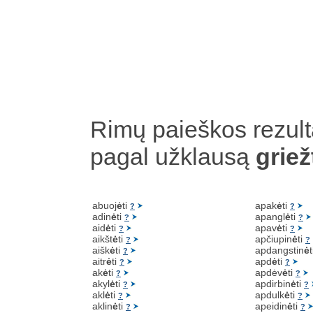
Rimų paieškos rezult
pagal užklausą
griež
abuoj
ė
ti
apak
ė
ti
?
?
adin
ė
ti
apangl
ė
ti
?
?
aid
ė
ti
apav
ė
ti
?
?
aikšt
ė
ti
apčiupin
ė
ti
?
?
aišk
ė
ti
apdangstin
ė
?
aitr
ė
ti
apd
ė
ti
?
?
ak
ė
ti
apdėv
ė
ti
?
?
akyl
ė
ti
apdirbin
ė
ti
?
?
akl
ė
ti
apdulk
ė
ti
?
?
aklin
ė
ti
apeidin
ė
ti
?
?