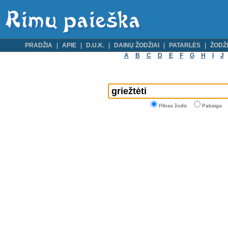
PRADŽIA
APIE
D.U.K.
DAINŲ ŽODŽIAI
PATARLĖS
ŽODŽI
A
B
C
D
E
F
G
H
I
J
Pilnas žodis
Pabaiga