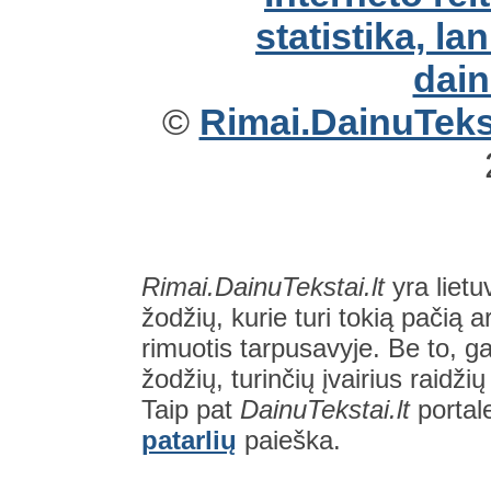
©
Rimai.DainuTekst
Rimai.DainuTekstai.lt
yra lietu
žodžių, kurie turi tokią pačią a
rimuotis tarpusavyje. Be to, gal
žodžių, turinčių įvairius raidži
Taip pat
DainuTekstai.lt
portal
patarlių
paieška.