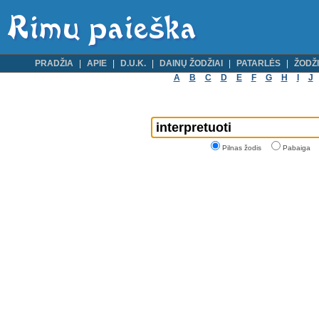
PRADŽIA
APIE
D.U.K.
DAINŲ ŽODŽIAI
PATARLĖS
ŽODŽI
A
B
C
D
E
F
G
H
I
J
Pilnas žodis
Pabaiga