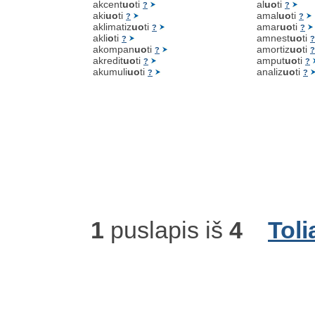
akcent
uo
ti
al
uo
ti
?
?
aki
uo
ti
amal
uo
ti
?
?
aklimatiz
uo
ti
amar
uo
ti
?
?
akli
o
ti
amnest
uo
ti
?
?
akompan
uo
ti
amortiz
uo
ti
?
?
akredit
uo
ti
amput
uo
ti
?
?
akumuli
uo
ti
analiz
uo
ti
?
?
1
puslapis iš
4
Toli