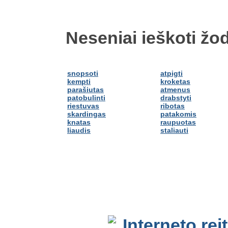
Neseniai ieškoti žod
snopsoti
atpigti
kempti
kroketas
parašiutas
atmenus
patobulinti
drabstyti
riestuvas
ribotas
skardingas
patakomis
knatas
raupuotas
liaudis
staliauti