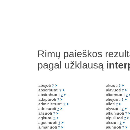
Rimų paieškos rezult
pagal užklausą
inter
abej
o
ti
ak
uo
ti
?
?
absorb
uo
ti
alav
uo
ti
?
?
abstrah
uo
ti
aliarm
uo
ti
?
?
adapt
uo
ti
aliej
uo
ti
?
?
administr
uo
ti
ali
o
ti
?
?
adres
uo
ti
alyv
uo
ti
?
?
afiš
uo
ti
alkūni
uo
ti
?
?
agit
uo
ti
alpuli
uo
ti
?
?
aguon
uo
ti
als
uo
ti
?
?
aiman
uo
ti
alūn
uo
ti
?
?