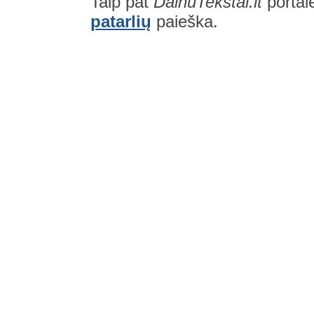
Taip pat
DainuTekstai.lt
portal
patarlių
paieška.