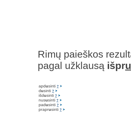
Rimų paieškos rezult
pagal užklausą
išpr
u
apd
u
sinti
?
d
u
sinti
?
išd
u
sinti
?
nus
u
sinti
?
pad
u
sinti
?
prapr
u
sinti
?