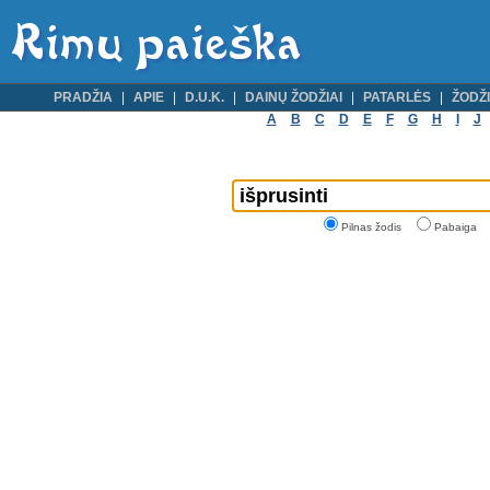
PRADŽIA
APIE
D.U.K.
DAINŲ ŽODŽIAI
PATARLĖS
ŽODŽI
A
B
C
D
E
F
G
H
I
J
Pilnas žodis
Pabaiga