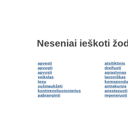
Neseniai ieškoti žod
apvesti
atsitiktinis
apvogti
dreifuoti
apvysti
agrastynas
veikslas
lavoniškas
tesu
korespondu
sušmaukšėti
antrakursis
kontrrevoliucionierius
anestezuoti
pabranginti
regeneruoti