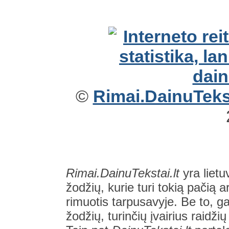
©
Rimai.DainuTekst
Rimai.DainuTekstai.lt
yra lietu
žodžių, kurie turi tokią pačią a
rimuotis tarpusavyje. Be to, gal
žodžių, turinčių įvairius raidži