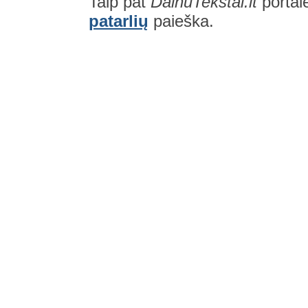
Taip pat
DainuTekstai.lt
portal
patarlių
paieška.