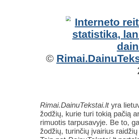
©
Rimai.DainuTekst
Rimai.DainuTekstai.lt
yra lietu
žodžių, kurie turi tokią pačią a
rimuotis tarpusavyje. Be to, gal
žodžių, turinčių įvairius raidži