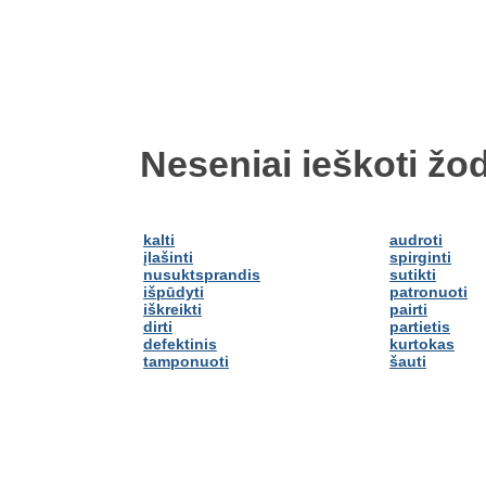
Neseniai ieškoti žod
kalti
audroti
įlašinti
spirginti
nusuktsprandis
sutikti
išpūdyti
patronuoti
iškreikti
pairti
dirti
partietis
defektinis
kurtokas
tamponuoti
šauti