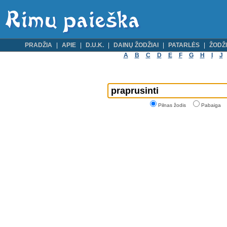
PRADŽIA
APIE
D.U.K.
DAINŲ ŽODŽIAI
PATARLĖS
ŽODŽI
A
B
C
D
E
F
G
H
I
J
Pilnas žodis
Pabaiga