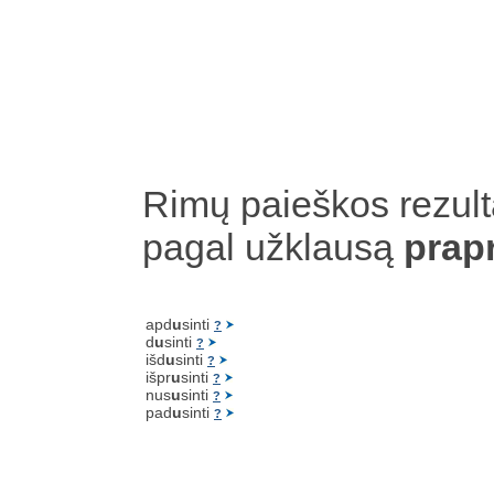
Rimų paieškos rezult
pagal užklausą
prap
apd
u
sinti
?
d
u
sinti
?
išd
u
sinti
?
išpr
u
sinti
?
nus
u
sinti
?
pad
u
sinti
?