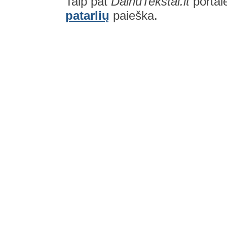
Taip pat
DainuTekstai.lt
portal
patarlių
paieška.