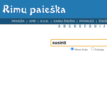
PRADŽIA
APIE
D.U.K.
DAINŲ ŽODŽIAI
PATARLĖS
ŽODŽI
A
B
C
D
E
F
G
H
I
J
Pilnas žodis
Pabaiga