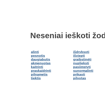
Neseniai ieškoti žod
alinti
išdrybsoti
pesnotis
išviepti
daugiabutis
graibstinėti
akmenuotas
nuplieksti
kaitrinti
pasiimstyti
praskaidrinti
sunormalinti
pilnametis
prikasti
tiektis
pilvotas