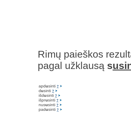
Rimų paieškos rezult
pagal užklausą
s
usin
apd
u
sinti
?
d
u
sinti
?
išd
u
sinti
?
išpr
u
sinti
?
nus
u
sinti
?
pad
u
sinti
?