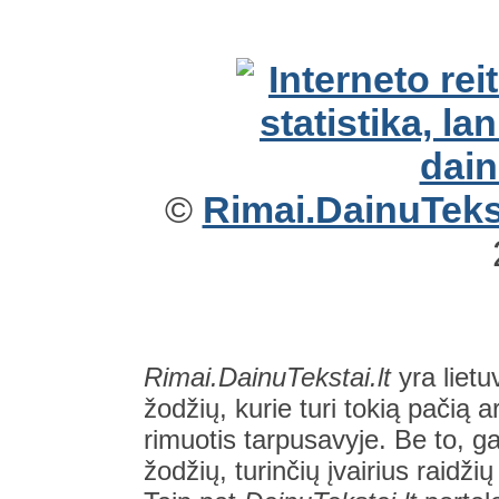
©
Rimai.DainuTekst
Rimai.DainuTekstai.lt
yra lietu
žodžių, kurie turi tokią pačią a
rimuotis tarpusavyje. Be to, gal
žodžių, turinčių įvairius raidži