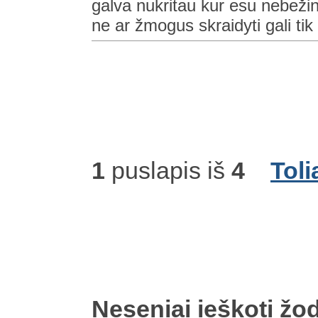
galva nukritau kur esu nebeži
ne ar žmogus skraidyti gali tik
1
puslapis iš
4
Toli
Neseniai ieškoti žod