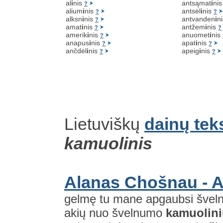
al
i
nis
antsąmat
i
ni
?
alium
i
nis
antsėl
i
nis
?
?
alksn
i
nis
antvanden
i
n
?
amat
i
nis
antžem
i
nis
?
?
amerik
i
nis
anuomet
i
nis
?
anapus
i
nis
apat
i
nis
?
?
ančdėl
i
nis
apeig
i
nis
?
?
Lietuviškų
dainų tek
kamuolinis
Alanas Chošnau - 
gelmę tu mane apgaubsi švelni
akių nuo švelnumo
kamuolin