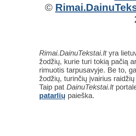
©
Rimai.DainuTekst
Rimai.DainuTekstai.lt
yra lietu
žodžių, kurie turi tokią pačią a
rimuotis tarpusavyje. Be to, gal
žodžių, turinčių įvairius raidži
Taip pat
DainuTekstai.lt
portal
patarlių
paieška.