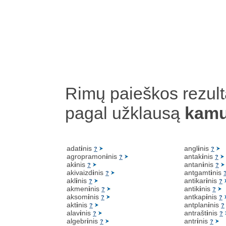
Rimų paieškos rezult
pagal užklausą
kamu
adat
i
nis
angl
i
nis
?
?
agropramon
i
nis
antak
i
nis
?
?
ak
i
nis
antan
i
nis
?
?
akivaizd
i
nis
antgamt
i
nis
?
akl
i
nis
antikar
i
nis
?
?
akmen
i
nis
antik
i
nis
?
?
aksom
i
nis
antkap
i
nis
?
?
akt
i
nis
antplan
i
nis
?
?
alav
i
nis
antrašt
i
nis
?
?
algebr
i
nis
antr
i
nis
?
?