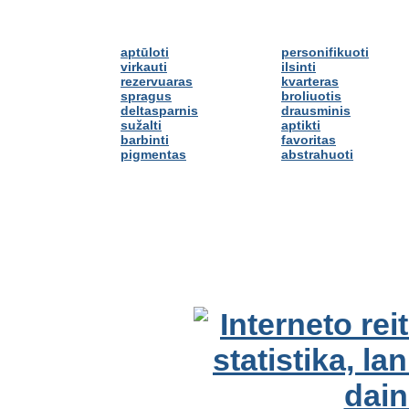
aptūloti
personifikuoti
virkauti
ilsinti
rezervuaras
kvarteras
spragus
broliuotis
deltasparnis
drausminis
sužalti
aptikti
barbinti
favoritas
pigmentas
abstrahuoti