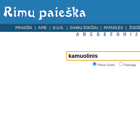
PRADŽIA
APIE
D.U.K.
DAINŲ ŽODŽIAI
PATARLĖS
ŽODŽI
A
B
C
D
E
F
G
H
I
J
Pilnas žodis
Pabaiga