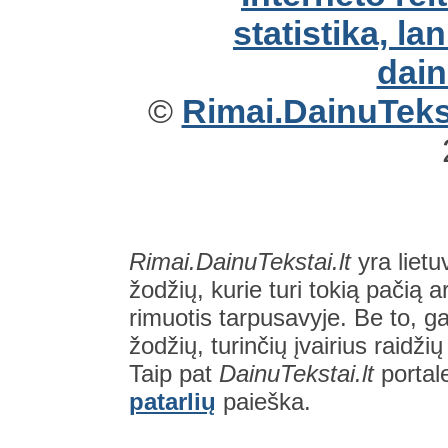
©
Rimai.DainuTekst
Rimai.DainuTekstai.lt
yra lietu
žodžių, kurie turi tokią pačią a
rimuotis tarpusavyje. Be to, gal
žodžių, turinčių įvairius raidži
Taip pat
DainuTekstai.lt
portal
patarlių
paieška.