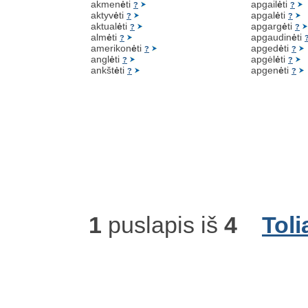
akmen
ė
ti
apgail
ė
ti
?
?
aktyv
ė
ti
apgal
ė
ti
?
?
aktual
ė
ti
apgarg
ė
ti
?
?
alm
ė
ti
apgaudin
ė
ti
?
amerikon
ė
ti
apged
ė
ti
?
?
angl
ė
ti
apgėl
ė
ti
?
?
ankšt
ė
ti
apgen
ė
ti
?
?
1
puslapis iš
4
Toli