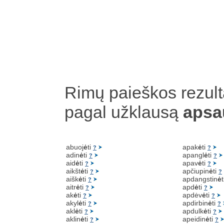
Rimų paieškos rezult
pagal užklausą
apsa
abuoj
ė
ti
apak
ė
ti
?
?
adin
ė
ti
apangl
ė
ti
?
?
aid
ė
ti
apav
ė
ti
?
?
aikšt
ė
ti
apčiupin
ė
ti
?
?
aišk
ė
ti
apdangstin
ė
?
aitr
ė
ti
apd
ė
ti
?
?
ak
ė
ti
apdėv
ė
ti
?
?
akyl
ė
ti
apdirbin
ė
ti
?
?
akl
ė
ti
apdulk
ė
ti
?
?
aklin
ė
ti
apeidin
ė
ti
?
?