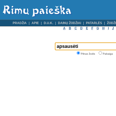
PRADŽIA
APIE
D.U.K.
DAINŲ ŽODŽIAI
PATARLĖS
ŽODŽI
A
B
C
D
E
F
G
H
I
J
Pilnas žodis
Pabaiga