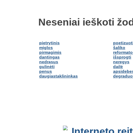
Neseniai ieškoti žod
pietrytinis
poetizuot
miglos
šaliko
pirmagimis
reformato
dantingas
išsprogti
nedrąsus
neregys
gulinėti
dailė
penus
apsidebes
daugiastaklininkas
degraduo