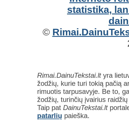
©
Rimai.DainuTekst
Rimai.DainuTekstai.lt
yra lietu
žodžių, kurie turi tokią pačią a
rimuotis tarpusavyje. Be to, gal
žodžių, turinčių įvairius raidži
Taip pat
DainuTekstai.lt
portal
patarlių
paieška.