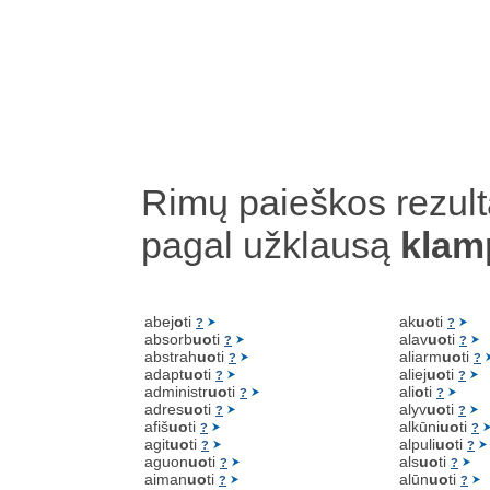
Rimų paieškos rezult
pagal užklausą
klam
abej
o
ti
ak
uo
ti
?
?
absorb
uo
ti
alav
uo
ti
?
?
abstrah
uo
ti
aliarm
uo
ti
?
?
adapt
uo
ti
aliej
uo
ti
?
?
administr
uo
ti
ali
o
ti
?
?
adres
uo
ti
alyv
uo
ti
?
?
afiš
uo
ti
alkūni
uo
ti
?
?
agit
uo
ti
alpuli
uo
ti
?
?
aguon
uo
ti
als
uo
ti
?
?
aiman
uo
ti
alūn
uo
ti
?
?