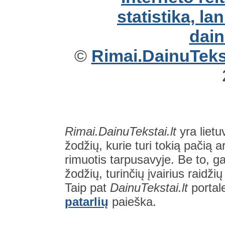
©
Rimai.DainuTekst
Rimai.DainuTekstai.lt
yra lietu
žodžių, kurie turi tokią pačią a
rimuotis tarpusavyje. Be to, gal
žodžių, turinčių įvairius raidži
Taip pat
DainuTekstai.lt
portal
patarlių
paieška.