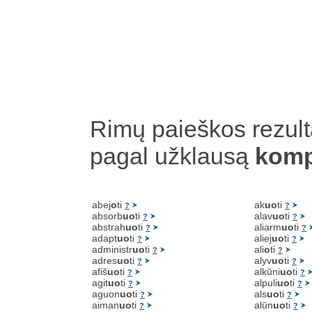
Rimų paieškos rezult
pagal užklausą
komp
abej
o
ti
ak
uo
ti
?
?
absorb
uo
ti
alav
uo
ti
?
?
abstrah
uo
ti
aliarm
uo
ti
?
?
adapt
uo
ti
aliej
uo
ti
?
?
administr
uo
ti
ali
o
ti
?
?
adres
uo
ti
alyv
uo
ti
?
?
afiš
uo
ti
alkūni
uo
ti
?
?
agit
uo
ti
alpuli
uo
ti
?
?
aguon
uo
ti
als
uo
ti
?
?
aiman
uo
ti
alūn
uo
ti
?
?