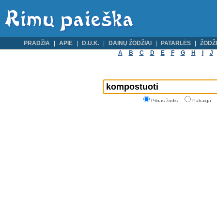
PRADŽIA
APIE
D.U.K.
DAINŲ ŽODŽIAI
PATARLĖS
ŽODŽI
A
B
C
D
E
F
G
H
I
J
Pilnas žodis
Pabaiga