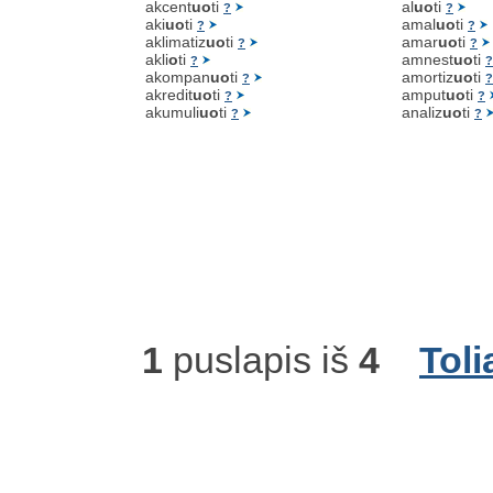
akcent
uo
ti
al
uo
ti
?
?
aki
uo
ti
amal
uo
ti
?
?
aklimatiz
uo
ti
amar
uo
ti
?
?
akli
o
ti
amnest
uo
ti
?
?
akompan
uo
ti
amortiz
uo
ti
?
?
akredit
uo
ti
amput
uo
ti
?
?
akumuli
uo
ti
analiz
uo
ti
?
?
1
puslapis iš
4
Toli