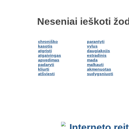
Neseniai ieškoti žod
chroniško
parantyti
kasotis
vylus
atgristi
daugiakojis
atgaivingas
estradinis
apvedimas
mada
padaryti
malkauti
kliurti
akmenuotas
atšviesti
sudygsniuoti