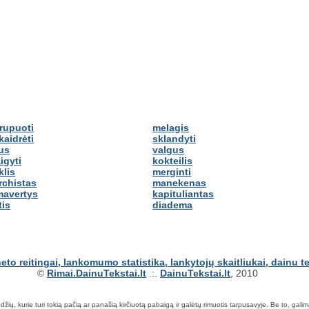
rupuoti
melagis
kaidrėti
sklandyti
lus
valgus
igyti
kokteilis
klis
merginti
rchistas
manekenas
mavertys
kapituliantas
tis
diadema
©
Rimai.DainuTekstai.lt
.:.
DainuTekstai.lt
, 2010
ių, kurie turi tokią pačią ar panašią kirčiuotą pabaigą ir galėtų rimuotis tarpusavyje. Be to, galima ie