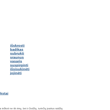
išskrosti
badikas
subrukti
sraunus
vasaris
suspirginti
išsisukinėti
jojinėti
škoti ne tik rimų, bet ir žodžių, turinčių įvairius raidžių