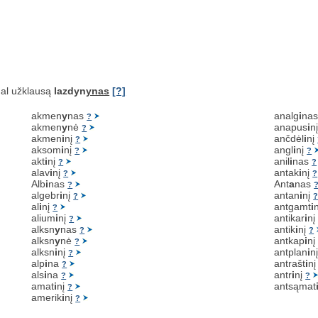
al užklausą
lazdyn
ynas
[?]
akmen
y
nas
analg
i
na
?
akmen
y
nė
anapus
i
n
?
akmen
i
nį
ančdėl
i
nį
?
aksom
i
nį
angl
i
nį
?
?
akt
i
nį
anil
i
nas
?
?
alav
i
nį
antak
i
nį
?
?
Alb
i
nas
Ant
a
nas
?
algebr
i
nį
antan
i
nį
?
al
i
nį
antgamt
i
?
alium
i
nį
antikar
i
n
?
alksn
y
nas
antik
i
nį
?
?
alksn
y
nė
antkap
i
n
?
alksn
i
nį
antplan
i
n
?
alp
i
na
antrašt
i
n
?
als
i
na
antr
i
nį
?
?
amat
i
nį
antsąmat
?
amerik
i
nį
?