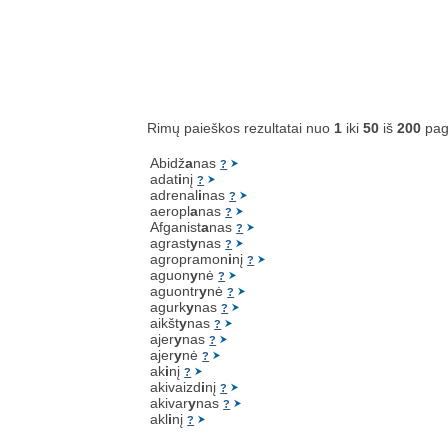
Rimų paieškos rezultatai nuo
1
iki
50
iš
200
pag
Abidž
a
nas
?
adat
i
nį
?
adrenal
i
nas
?
aeropl
a
nas
?
Afganist
a
nas
?
agrast
y
nas
?
agropramon
i
nį
?
aguon
y
nė
?
aguontr
y
nė
?
agurk
y
nas
?
aikšt
y
nas
?
ajer
y
nas
?
ajer
y
nė
?
ak
i
nį
?
akivaizd
i
nį
?
akivar
y
nas
?
akl
i
nį
?