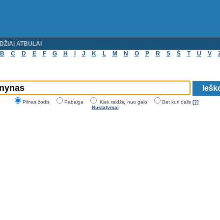
DŽIAI ATBULAI
B
C
D
E
F
G
H
I
J
K
L
M
N
O
P
R
S
Š
T
U
V
Pilnas žodis
Pabaiga
Kiek raidžių nuo galo
Bet kuri dalis
[?]
Nustatymai