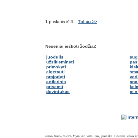
1
puslapis iš
4
Toliau >>
Neseniai ieškoti žodžiai:
juodulis
sug
užsikieminėti
pas
primokyti
kis
elgetauti
sma
prajodyti
vari
artilerinis
ana
prisemti
kel
devintukas
min
Rimai.DainuTekstai.lt
yra lietuviškų rimų paieška. Sistema ieško žodž