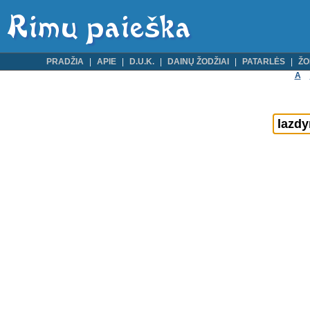
PRADŽIA
APIE
D.U.K.
DAINŲ ŽODŽIAI
PATARLĖS
ŽO
A