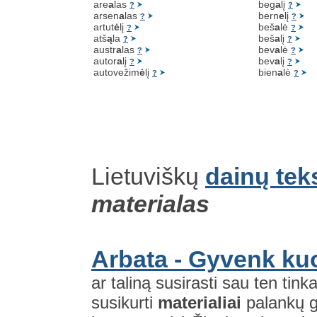
are
a
las
beg
a
lį
?
?
arsen
a
las
bern
e
lį
?
?
artut
ė
lį
beš
a
lė
?
?
atš
ą
la
beš
a
lį
?
?
austr
a
las
bev
a
lė
?
?
autor
a
lį
bev
a
lį
?
?
autovežim
ė
lį
bien
a
lė
?
?
Lietuviškų
dainų tek
materialas
Arbata - Gyvenk ku
ar taliną susirasti sau ten tin
susikurti
materialiai
palankų 