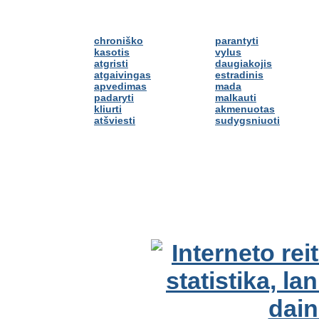
chroniško
parantyti
kasotis
vylus
atgristi
daugiakojis
atgaivingas
estradinis
apvedimas
mada
padaryti
malkauti
kliurti
akmenuotas
atšviesti
sudygsniuoti