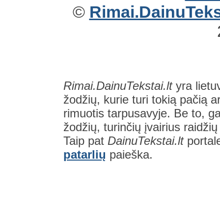
©
Rimai.DainuTekst
Rimai.DainuTekstai.lt
yra lietu
žodžių, kurie turi tokią pačią a
rimuotis tarpusavyje. Be to, gal
žodžių, turinčių įvairius raidži
Taip pat
DainuTekstai.lt
portal
patarlių
paieška.