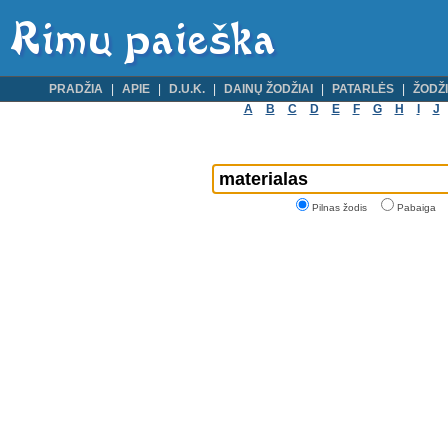
PRADŽIA
APIE
D.U.K.
DAINŲ ŽODŽIAI
PATARLĖS
ŽODŽI
A
B
C
D
E
F
G
H
I
J
Pilnas žodis
Pabaiga