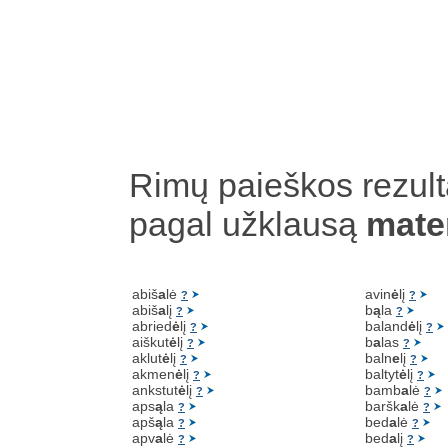
Rimų paieškos rezult
pagal užklausą
mate
abiš
a
lė
avin
ė
lį
?
?
abiš
a
lį
b
ą
la
?
?
abried
ė
lį
baland
ė
lį
?
?
aiškut
ė
lį
b
a
las
?
?
aklut
ė
lį
baln
e
lį
?
?
akmen
ė
lį
baltyt
ė
lį
?
?
ankstut
ė
lį
bamb
a
lė
?
?
aps
ą
la
baršk
a
lė
?
?
apš
ą
la
bed
a
lė
?
?
apv
a
lė
bed
a
lį
?
?