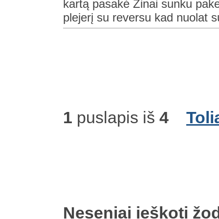
kartą pasakė Žinai sunku pakeis
plejerį su reversu kad nuolat s
1
puslapis iš
4
Toli
Neseniai ieškoti žod