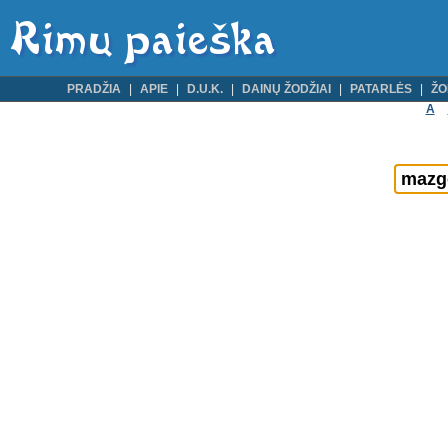
PRADŽIA
APIE
D.U.K.
DAINŲ ŽODŽIAI
PATARLĖS
ŽO
A