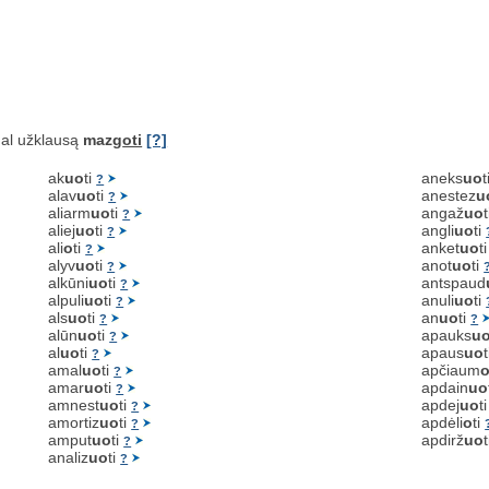
al užklausą
mazg
oti
[?]
ak
uo
ti
aneks
uo
t
?
alav
uo
ti
anestez
u
?
aliarm
uo
ti
angaž
uo
?
aliej
uo
ti
angli
uo
ti
?
ali
o
ti
anket
uo
t
?
alyv
uo
ti
anot
uo
ti
?
alkūni
uo
ti
antspaud
?
alpuli
uo
ti
anuli
uo
ti
?
als
uo
ti
an
uo
ti
?
?
alūn
uo
ti
apauks
u
?
al
uo
ti
apaus
uo
?
amal
uo
ti
apčiaum
?
amar
uo
ti
apdain
uo
?
amnest
uo
ti
apdej
uo
t
?
amortiz
uo
ti
apdėli
o
ti
?
amput
uo
ti
apdirž
uo
?
analiz
uo
ti
?