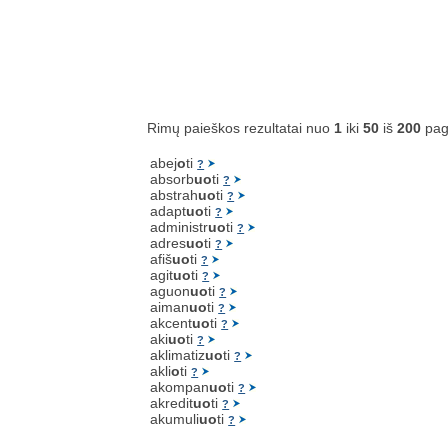
Rimų paieškos rezultatai nuo
1
iki
50
iš
200
pag
abej
o
ti
?
absorb
uo
ti
?
abstrah
uo
ti
?
adapt
uo
ti
?
administr
uo
ti
?
adres
uo
ti
?
afiš
uo
ti
?
agit
uo
ti
?
aguon
uo
ti
?
aiman
uo
ti
?
akcent
uo
ti
?
aki
uo
ti
?
aklimatiz
uo
ti
?
akli
o
ti
?
akompan
uo
ti
?
akredit
uo
ti
?
akumuli
uo
ti
?