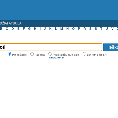
DŽIAI ATBULAI
B
C
D
E
F
G
H
I
J
K
L
M
N
O
P
R
S
Š
T
U
V
Pilnas žodis
Pabaiga
Kiek raidžių nuo galo
Bet kuri dalis
[?]
Nustatymai