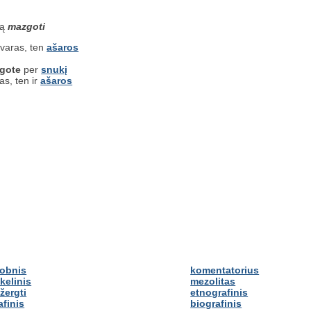
są
mazgoti
varas, ten
ašaros
gote
per
snukį
as, ten ir
ašaros
obnis
komentatorius
kelinis
mezolitas
žergti
etnografinis
afinis
biografinis