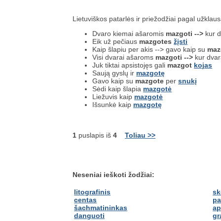
Lietuviškos patarlės ir priežodžiai pagal užklau
Dvaro kiemai ašaromis
mazgoti -->
kur d
Eik už pečiaus
mazgotes
žįsti
Kaip šlapiu per akis --> gavo kaip su
maz
Visi dvarai ašaroms
mazgoti -->
kur dvar
Juk tiktai apsistojęs gali
mazgot
kojas
Saują gyslų ir
mazgotę
Gavo kaip su
mazgote
per
snukį
Sėdi kaip šlapia
mazgotė
Liežuvis kaip
mazgotė
Išsunkė kaip
mazgotę
1
puslapis iš
4
Toliau >>
Neseniai ieškoti žodžiai:
litografinis
sk
centas
pa
šachmatininkas
ap
danguoti
gr